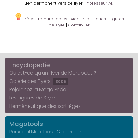
Lien permanent vers ce flyer :
Professeur ALI
Pièces remarquables
|
Aide
|
Statistiques
|
Figures
de style
|
Contribuer
Encyclopédie
Qu'est-ce qu'un flyer de Marabout ?
Galerie des Flyers
3005
Rejoignez la Mago Pride !
Les Figures de Style
Herméneutique des sortilèges
Magotools
Personal Marabout Generator