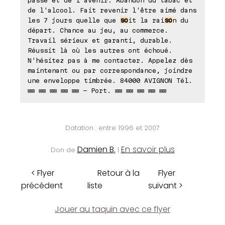
passé et de l'avenir. Abandon du tabac et
de l'alcool. Fait revenir l'être aimé dans
les 7 jours quelle que
so
it la rai
so
n du
départ. Chance au jeu, au commerce.
Travail sérieux et garanti, durable.
Réussit là où les autres ont échoué.
N'hésitez pas à me contacter. Appelez dès
maintenant ou par correspondance, joindre
une enveloppe timbrée. 84000 AVIGNON Tél.
⊠⊠ ⊠⊠ ⊠⊠ ⊠⊠ ⊠⊠ - Port. ⊠⊠ ⊠⊠ ⊠⊠ ⊠⊠ ⊠⊠
Datation : entre 1996 et 2007
Damien B.
En savoir plus
Don de
|
< Flyer
Retour à la
Flyer
précédent
liste
suivant >
Jouer au taquin avec ce flyer