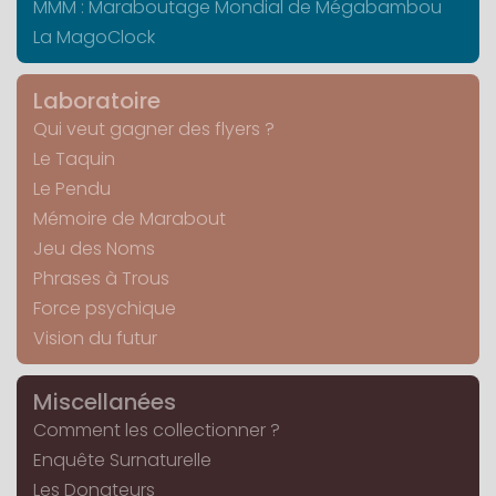
MMM : Maraboutage Mondial de Mégabambou
La MagoClock
Laboratoire
Qui veut gagner des flyers ?
Le Taquin
Le Pendu
Mémoire de Marabout
Jeu des Noms
Phrases à Trous
Force psychique
Vision du futur
Miscellanées
Comment les collectionner ?
Enquête Surnaturelle
Les Donateurs