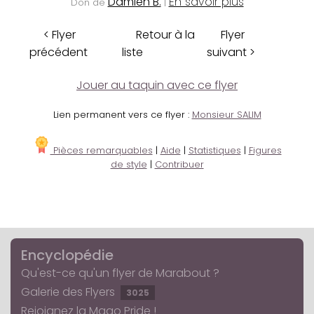
Damien B.
En savoir plus
Don de
|
< Flyer
Retour à la
Flyer
précédent
liste
suivant >
Jouer au taquin avec ce flyer
Lien permanent vers ce flyer :
Monsieur SALIM
Pièces remarquables
|
Aide
|
Statistiques
|
Figures
de style
|
Contribuer
Encyclopédie
Qu'est-ce qu'un flyer de Marabout ?
Galerie des Flyers
3025
Rejoignez la Mago Pride !