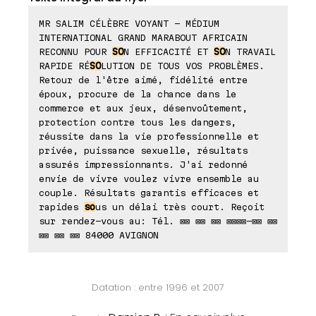
MR SALIM CÉLÈBRE VOYANT - MÉDIUM
INTERNATIONAL GRAND MARABOUT AFRICAIN
RECONNU POUR
SO
N EFFICACITÉ ET
SO
N TRAVAIL
RAPIDE RÉ
SO
LUTION DE TOUS VOS PROBLÈMES.
Retour de l'être aimé, fidélité entre
époux, procure de la chance dans le
commerce et aux jeux, désenvoûtement,
protection contre tous les dangers,
réussite dans la vie professionnelle et
privée, puissance sexuelle, résultats
assurés impressionnants. J'ai redonné
envie de vivre voulez vivre ensemble au
couple. Résultats garantis efficaces et
rapides
so
us un délai très court. Reçoit
sur rendez-vous au: Tél. ⊠⊠ ⊠⊠ ⊠⊠ ⊠⊠⊠⊠-⊠⊠ ⊠⊠
⊠⊠ ⊠⊠ ⊠⊠ 84000 AVIGNON
Datation : entre 1996 et 2007