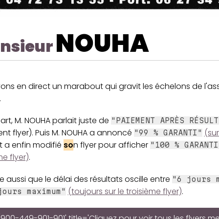
NOUHA
nsieur
ons en direct un marabout qui gravit les échelons de l'a
.
rt, M. NOUHA parlait juste de
"PAIEMENT APRÈS RÉSULT
ent flyer). Puis M. NOUHA a annoncé
(sur
"99 % GARANTI"
Et a enfin modifié
so
n flyer pour afficher
"100 % GARANTI
me flyer)
.
 aussi que le délai des résultats oscille entre
"6 jours 
(toujours sur le troisième flyer)
.
jours maximum"
900-449-901-901' title='Cliquez pour voir tous les flyers 