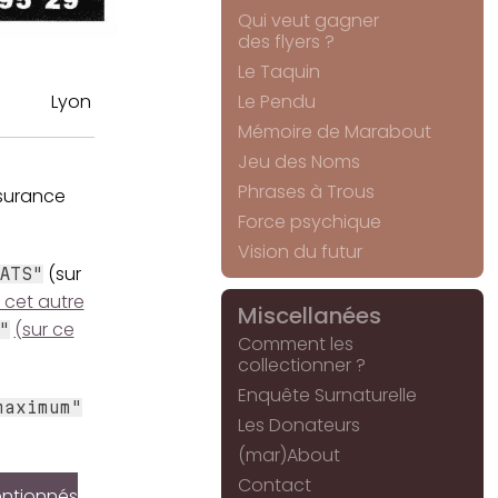
Qui veut gagner
des flyers ?
Le Taquin
Lyon
Le Pendu
Mémoire de Marabout
Jeu des Noms
Phrases à Trous
ssurance
Force psychique
Vision du futur
(sur
ATS"
 cet autre
Miscellanées
(sur ce
"
Comment les
collectionner ?
Enquête Surnaturelle
maximum"
Les Donateurs
(mar)About
Contact
mentionnés