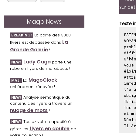
sur cet
Mago News
Texte i
La barre des 3000
PAIEM
BREAKING!
VOYAN
La
flyers est dépassée dans
prob
Grande Galerie
!
diffi
N'hés
Lady Gaga
porte une
NEW!
vous
robe en flyers de marabouts !
éloig
Attra
MagoClock
La
MAJ!
imméd
entièrement rénovée !
t'a q
oblig
Analyse sémantique du
NEW!
famil
contenu des flyers à travers un
les c
nuage de mots
!
et ma
Dépla
Testez votre capacité à
NEW!
T1 Ar
flyers en double
gérer les
de
votre collection !