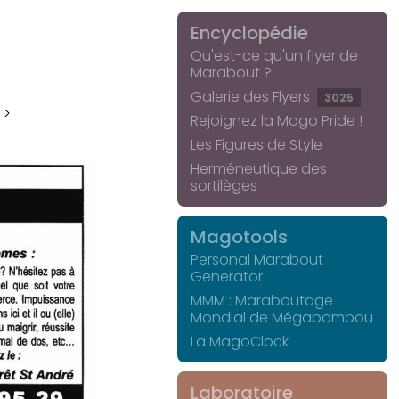
Encyclopédie
Qu'est-ce qu'un flyer de
Marabout ?
Galerie des Flyers
3025
 >
Rejoignez la Mago Pride !
Les Figures de Style
Herméneutique des
sortilèges
Magotools
Personal Marabout
Generator
MMM : Maraboutage
Mondial de Mégabambou
La MagoClock
Laboratoire