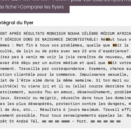
te fiche'>Comparer les flyers
ntégral du flyer
ENT APRÈS RÉSULTATS MONSIEUR NOUHA CÉLÈBRE MÉDIUM AFRICA
T SÉRIEUX DONS DE NAISSANCE INCONTESTABLE! Ré
so
ut tous v
lèmes : Met fin à tous vos problèmes, quelle que
so
it la
culté, de loin ou de près avec ses 23 ans d'expérience?
itez pas à venir me voir la joie renaîtra de nouveau, mê
 avez été déçu par un autre médium et quel que
so
it votre
nement. Travaille par correspondance. Examens, chance au
ction clientèle pour le commerce. Impuissance sexuelle, 
iat de l'être aimé dans la même semaine. Si ton mari ou 
uitté(e) tu viens ici et il ou (elle) courra derrière to
atoirement, succès fou en amour, désenvoûtement, problèm
iaux. Grossir ou maigrir, réussite dans tous les domaine
as les plus désespérés, protection contre les dangers, m
l de dos, etc... Résultats 6 jours maximum. Travail effi
cement possible. Pour tous renseignements appelez le: Bu
rêt St André Tél. ⊠⊠ ⊠⊠ ⊠⊠ ⊠⊠⊠⊠ - Port. ⊠⊠ ⊠⊠ ⊠⊠ ⊠⊠ ⊠⊠