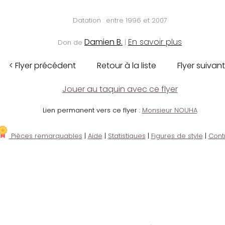
Datation : entre 1996 et 2007
Damien B.
En savoir plus
Don de
|
< Flyer précédent
Retour à la liste
Flyer suivant
Jouer au taquin avec ce flyer
Lien permanent vers ce flyer :
Monsieur NOUHA
Pièces remarquables
|
Aide
|
Statistiques
|
Figures de style
|
Cont