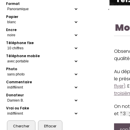
Format
Papier
Mo
Encre
Téléphone fixe
Observ
Téléphone mobile
qualité
Photo
Au dépa
le prés
Commentaire
flyer)
. 
troisiè
Donateur
On note
Vrai ou Fake
et
"3 
son/