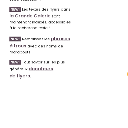
Les textes des flyers dans
NEW!
la Grande Galerie
sont
maintenant indexés, accessibles
à la recherche texte !
phrases
Remplissez les
NEW!
à trous
avec des noms de
marabouts !
Tout savoir sur les plus
NEW!
donateurs
généreux
de flyers
.