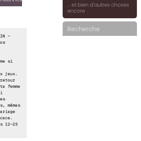
... et bien d'autres choses
encore
Recherche
IN -
os
me si
x jeux.
retour
ta femme
i
es
s, mêmes
ariage
cace.
s 12-23