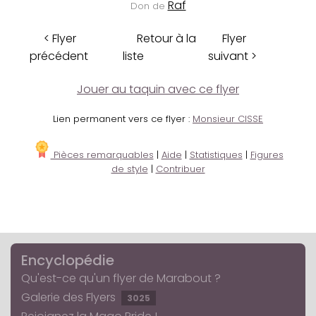
Raf
Don de
< Flyer
Retour à la
Flyer
précédent
liste
suivant >
Jouer au taquin avec ce flyer
Lien permanent vers ce flyer :
Monsieur CISSE
Pièces remarquables
|
Aide
|
Statistiques
|
Figures
de style
|
Contribuer
Encyclopédie
Qu'est-ce qu'un flyer de Marabout ?
Galerie des Flyers
3025