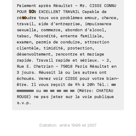
Paiement après Résultat - Mr. CISSE CONNU
POUR
SO
N EXCELLENT TRAVAIL Capable de
ré
so
udre tous vos problèmes amour, chance,
travail, aide d'entreprise, impuissance
sexuelle, commerce, abondon d'alcool,
tabac, fécondité, entente familiale,
examen, permis de conduire, attraction
clientèle, timidité, protection,
désenvoûtement, rencontre et mariage
rapide. Travail rapide et sérieux. - 2,
Rue E. Chatrian - 75018 Paris Résultat en
3 jours. Réussit là ou les autres ont
échoués. Venez voir CISSE pour votre bien-
être. Il vous reçoit de 9h à 20h Tél.: ⊠⊠
⊠⊠⊠⊠⊠⊠⊠⊠ ou ⊠⊠ ⊠⊠ ⊠⊠ ⊠⊠ ⊠⊠ (Métro: CHATEAU
ROUGE) ne pas jeter sur la voie publique
s.v.p.
Datation : entre 1996 et 2007