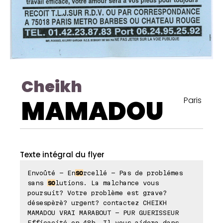
Cheikh
MAMADOU
Paris
Texte intégral du flyer
Envoûté - En
so
rcellé - Pas de problémes
sans
so
lutions. La malchance vous
poursuit? Votre problème est grave?
désespèrè? urgent? contactez CHEIKH
MAMADOU VRAI MARABOUT - PUR GUERISSEUR
Efficacité en 48h, Il vous aidera dans