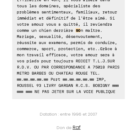
tous les domaines, spécialiste des
problèmes sentimentaux, familiaux, retour
immédiat et définitif de l'être aimé. Si
votre amour vous a quitté, il reviendra
comme un chien derrière
so
n maître.
Mariage, sexualité, désenvoutement,
réussite aux examens, permis de conduire,
commerce, sport, protection, etc..Grâce à
mon travail efficace, votre amour sera à
vos pieds pour toujours RECOIT T.L.J.SUR
R.D.V. OU PAR CORRESPONDANCE A 75018 PARIS
METRO BARBES OU CHATEAU ROUGE TEL.
⊠⊠.⊠⊠.⊠⊠.⊠⊠.⊠⊠ Port ⊠⊠.⊠⊠.⊠⊠.⊠⊠.⊠⊠ IMP,
ROUSSEL 93 LIVRY GARGAN R.C.S. BOBIGNY ⊠⊠⊠
⊠⊠⊠ ⊠⊠⊠ NE PAS JETER SUR LA VOIE PUBLIQUE
Datation : entre 1996 et 2007
Raf
Don de