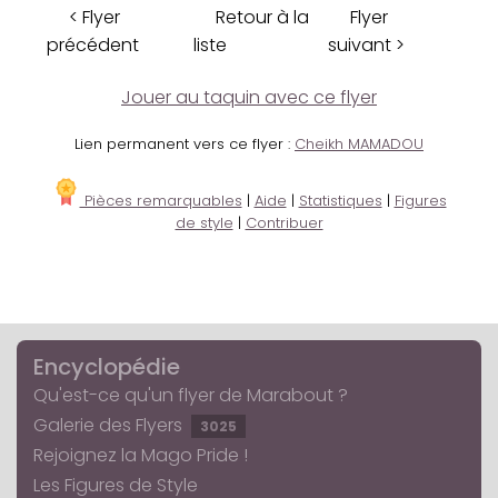
< Flyer
Retour à la
Flyer
précédent
liste
suivant >
Jouer au taquin avec ce flyer
Lien permanent vers ce flyer :
Cheikh MAMADOU
Pièces remarquables
|
Aide
|
Statistiques
|
Figures
de style
|
Contribuer
Encyclopédie
Qu'est-ce qu'un flyer de Marabout ?
Galerie des Flyers
3025
Rejoignez la Mago Pride !
Les Figures de Style