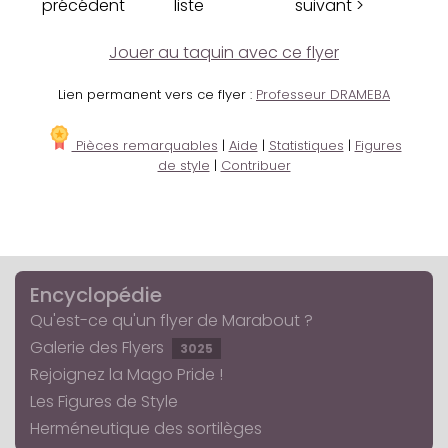
précédent
liste
suivant >
Jouer au taquin avec ce flyer
Lien permanent vers ce flyer :
Professeur DRAMEBA
Pièces remarquables
|
Aide
|
Statistiques
|
Figures
de style
|
Contribuer
Encyclopédie
Qu'est-ce qu'un flyer de Marabout ?
Galerie des Flyers
3025
Rejoignez la Mago Pride !
Les Figures de Style
Herméneutique des sortilèges