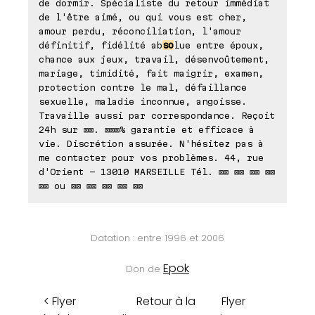
de dormir. Spécialiste du retour immédiat
de l'être aimé, ou qui vous est cher,
amour perdu, réconciliation, l'amour
définitif, fidélité ab
so
lue entre époux,
chance aux jeux, travail, désenvoûtement,
mariage, timidité, fait maigrir, examen,
protection contre le mal, défaillance
sexuelle, maladie inconnue, angoisse.
Travaille aussi par correspondance. Reçoit
24h sur ⊠⊠. ⊠⊠⊠% garantie et efficace à
vie. Discrétion assurée. N'hésitez pas à
me contacter pour vos problèmes. 44, rue
d'Orient - 13010 MARSEILLE Tél. ⊠⊠ ⊠⊠ ⊠⊠ ⊠⊠
⊠⊠ ou ⊠⊠ ⊠⊠ ⊠⊠ ⊠⊠ ⊠⊠
Datation : entre 1996 et 2006
Epok
Don de
< Flyer
Retour à la
Flyer