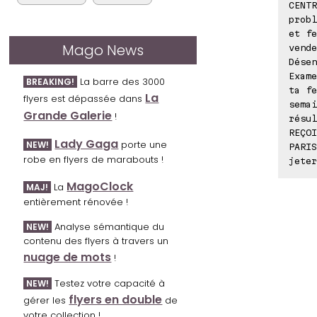
CENTR
probl
et fe
Mago News
vende
Désen
Exame
La barre des 3000
BREAKING!
ta fe
La
flyers est dépassée dans
semai
Grande Galerie
!
résul
REÇOI
Lady Gaga
porte une
NEW!
PARIS
robe en flyers de marabouts !
jeter
MagoClock
La
MAJ!
entièrement rénovée !
Analyse sémantique du
NEW!
contenu des flyers à travers un
nuage de mots
!
Testez votre capacité à
NEW!
flyers en double
gérer les
de
votre collection !