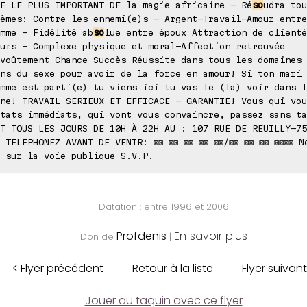
E LE PLUS IMPORTANT DE la magie africaine - Ré
so
udra tou
èmes: Contre les ennemi(e)s - Argent-Travail-Amour entre
mme - Fidélité ab
so
lue entre époux Attraction de clientè
urs - Complexe physique et moral-Affection retrouvée
voûtement Chance Succès Réussite dans tous les domaines 
ns du sexe pour avoir de la force en amour! Si ton mari 
mme est parti(e) tu viens ici tu vas le (la) voir dans l
ne! TRAVAIL SERIEUX ET EFFICACE - GARANTIE! Vous qui vou
tats immédiats, qui vont vous convaincre, passez sans ta
T TOUS LES JOURS DE 10H À 22H AU : 107 RUE DE REUILLY-75
 TELEPHONEZ AVANT DE VENIR: ⊠⊠ ⊠⊠ ⊠⊠ ⊠⊠ ⊠⊠/⊠⊠ ⊠⊠ ⊠⊠ ⊠⊠⊠⊠ N
 sur la voie publique S.V.P.
Datation : entre 1996 et 2006
Profdenis
En savoir plus
Don de
|
< Flyer précédent
Retour à la liste
Flyer suivant
Jouer au taquin avec ce flyer