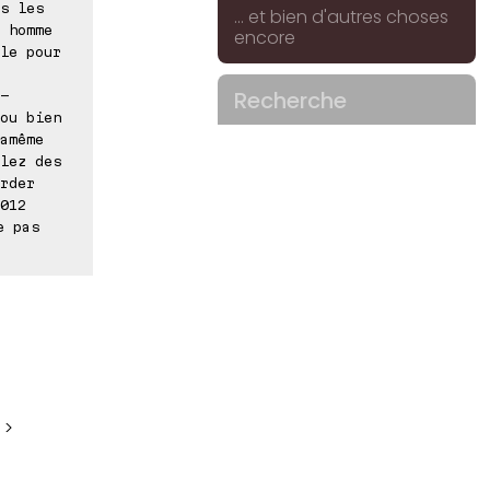
s les
... et bien d'autres choses
 homme
encore
le pour
Recherche
-
ou bien
amême
lez des
rder
012
e pas
 >