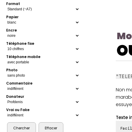
Format
Papier
Encre
Mo
O
Téléphone fixe
Téléphone mobile
Photo
"TELE
Commentaire
Non ma
marabou
Donateur
essuyez
Vrai ou Fake
Texte i
Facil