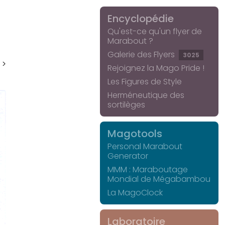
Encyclopédie
Qu'est-ce qu'un flyer de
Marabout ?
Galerie des Flyers
3025
 >
Rejoignez la Mago Pride !
Les Figures de Style
Herméneutique des
sortilèges
Magotools
Personal Marabout
Generator
MMM : Maraboutage
Mondial de Mégabambou
La MagoClock
Laboratoire