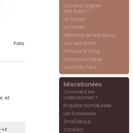
Qui veut gagner
des flyers ?
Le Taquin
Le Pendu
Mémoire de Marabout
Jeu des Noms
Paris
Phrases à Trous
Force psychique
Vision du futur
Miscellanées
Comment les
collectionner ?
r, et
Enquête Surnaturelle
Les Donateurs
(mar)About
Contact
-LE