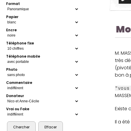
Format
Papier
Mo
Encre
Téléphone fixe
M. MAS
Téléphone mobile
très dé
(pivoté
Photo
bon à 
Commentaire
"vous
MASSEM
Donateur
Existe 
Vrai ou Fake
Il a ét