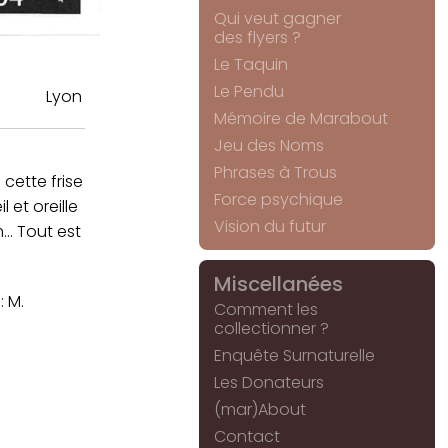
Qui veut gagner
des flyers ?
Le Taquin
Le Pendu
Lyon
Mémoire de Marabout
Jeu des Noms
Phrases à Trous
cette frise
Force psychique
 et oreille
Vision du futur
... Tout est
Miscellanées
: M.
Comment les
collectionner ?
Enquête Surnaturelle
Les Donateurs
(mar)About
Contact