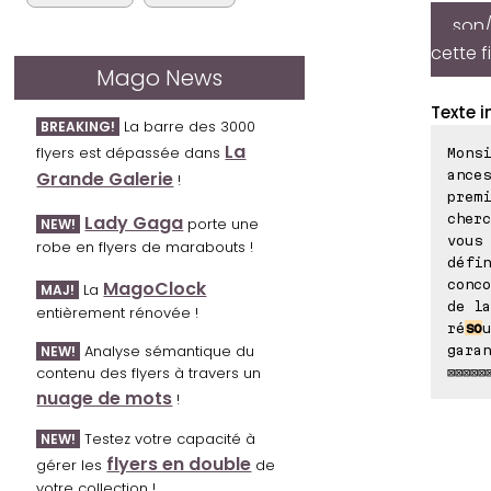
son/
cette f
Mago News
Texte i
La barre des 3000
BREAKING!
La
flyers est dépassée dans
Monsi
ances
Grande Galerie
!
premi
cherc
Lady Gaga
porte une
NEW!
vous 
robe en flyers de marabouts !
défin
conco
MagoClock
La
MAJ!
de la
entièrement rénovée !
ré
so
u
Analyse sémantique du
garan
NEW!
contenu des flyers à travers un
⊠⊠⊠⊠⊠
nuage de mots
!
Testez votre capacité à
NEW!
flyers en double
gérer les
de
votre collection !