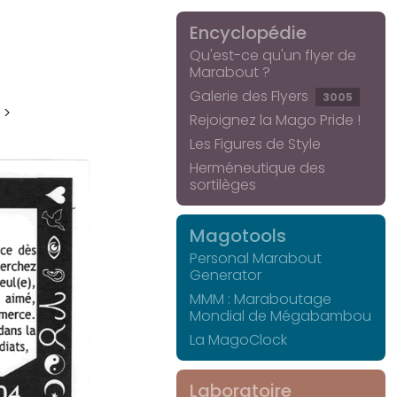
Encyclopédie
Qu'est-ce qu'un flyer de
Marabout ?
Galerie des Flyers
3005
 >
Rejoignez la Mago Pride !
Les Figures de Style
Herméneutique des
sortilèges
Magotools
Personal Marabout
Generator
MMM : Maraboutage
Mondial de Mégabambou
La MagoClock
Laboratoire