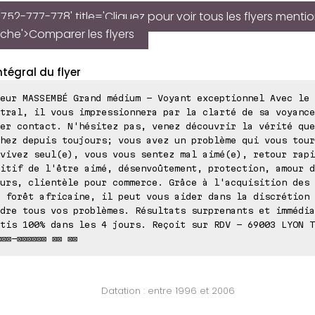
752-777-778' title='Cliquez pour voir tous les flyers menti
iche'>Comparer les flyers
ntégral du flyer
eur MASSEMBÉ Grand médium - Voyant exceptionnel Avec le 
tral, il vous impressionnera par la clarté de sa voyance
er contact. N'hésitez pas, venez découvrir la vérité que
hez depuis toujours; vous avez un problème qui vous tour
vivez seul(e), vous vous sentez mal aimé(e), retour rapi
itif de l'être aimé, désenvoûtement, protection, amour d
urs, clientèle pour commerce. Grâce à l'acquisition des 
 forêt africaine, il peut vous aider dans la discrétion 
dre tous vos problèmes. Résultats surprenants et immédia
tis 100% dans les 4 jours. Reçoit sur RDV - 69003 LYON T
⊠⊠⊠-⊠⊠⊠⊠⊠⊠ ⊠⊠ ⊠⊠
Datation : entre 1996 et 2006