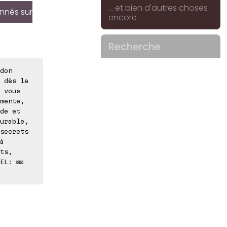
... et bien d'autres choses
onnés sur
encore
Recherche
don
 dès le
 vous
mente,
de et
urable,
secrets
à
ts,
EL: ⊠⊠