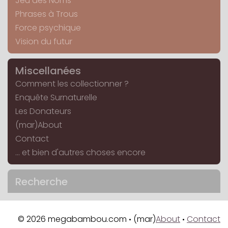
Jeu des Noms
Phrases à Trous
Force psychique
Vision du futur
Miscellanées
Comment les collectionner ?
Enquête Surnaturelle
Les Donateurs
(mar)About
Contact
... et bien d'autres choses encore
Recherche
© 2026 megabambou.com
(mar)
About
Contact
•
•