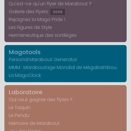
Qu'est-ce qu'un flyer de Marabout ?
Galerie des Flyers
3005
Rejoignez la Mago Pride !
Les Figures de Style
Herméneutique des sortilèges
Magotools
Personal Marabout Generator
MMM : Maraboutage Mondial de Mégabambou
La MagoClock
Laboratoire
Qui veut gagner des flyers ?
Le Taquin
Le Pendu
Mémoire de Marabout