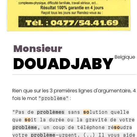
Monsieur
DOUADJABY
Belgique
Rien que sur les 3 premières lignes d'argumentaire, 4
fois le mot
:
"problème"
"Pas de
problèmes
sans
so
lution quelle
que
so
it la durée ou la gravité de votre
problème
, un coup de téléphone ré
so
udra
votre
problème
-urgent. (..) Il vous aide