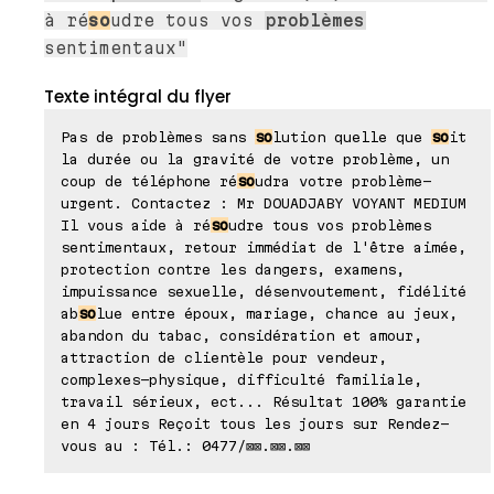
à ré
so
udre tous vos
problèmes
sentimentaux"
Texte intégral du flyer
Pas de problèmes sans
so
lution quelle que
so
it
la durée ou la gravité de votre problème, un
coup de téléphone ré
so
udra votre problème-
urgent. Contactez : Mr DOUADJABY VOYANT MEDIUM
Il vous aide à ré
so
udre tous vos problèmes
sentimentaux, retour immédiat de l'être aimée,
protection contre les dangers, examens,
impuissance sexuelle, désenvoutement, fidélité
ab
so
lue entre époux, mariage, chance au jeux,
abandon du tabac, considération et amour,
attraction de clientèle pour vendeur,
complexes-physique, difficulté familiale,
travail sérieux, ect... Résultat 100% garantie
en 4 jours Reçoit tous les jours sur Rendez-
vous au : Tél.: 0477/⊠⊠.⊠⊠.⊠⊠