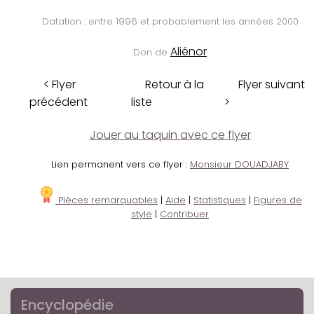
Datation : entre 1996 et probablement les années 2000
Aliénor
Don de
< Flyer
Retour à la
Flyer suivant
précédent
liste
>
Jouer au taquin avec ce flyer
Lien permanent vers ce flyer :
Monsieur DOUADJABY
Pièces remarquables
|
Aide
|
Statistiques
|
Figures de
style
|
Contribuer
Encyclopédie