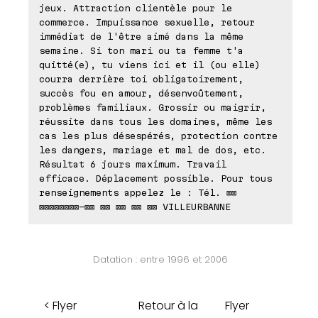
jeux. Attraction clientèle pour le
commerce. Impuissance sexuelle, retour
immédiat de l'être aimé dans la même
semaine. Si ton mari ou ta femme t'a
quitté(e), tu viens ici et il (ou elle)
courra derrière toi obligatoirement,
succès fou en amour, désenvoûtement,
problèmes familiaux. Grossir ou maigrir,
réussite dans tous les domaines, même les
cas les plus désespérés, protection contre
les dangers, mariage et mal de dos, etc.
Résultat 6 jours maximum. Travail
efficace. Déplacement possible. Pour tous
renseignements appelez le : Tél. ⊠⊠
⊠⊠⊠⊠⊠⊠⊠⊠-⊠⊠ ⊠⊠ ⊠⊠ ⊠⊠ ⊠⊠ VILLEURBANNE
Datation : entre 1996 et 2006
< Flyer
Retour à la
Flyer