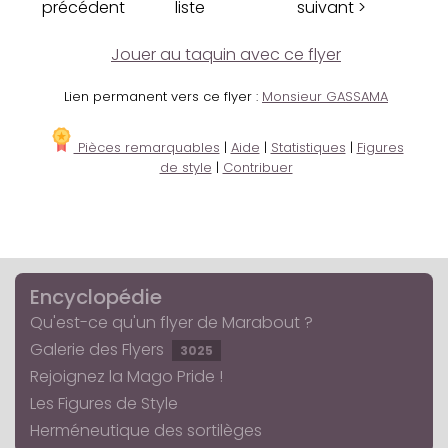
précédent
liste
suivant >
Jouer au taquin avec ce flyer
Lien permanent vers ce flyer :
Monsieur GASSAMA
Pièces remarquables
|
Aide
|
Statistiques
|
Figures
de style
|
Contribuer
Encyclopédie
Qu'est-ce qu'un flyer de Marabout ?
Galerie des Flyers
3025
Rejoignez la Mago Pride !
Les Figures de Style
Herméneutique des sortilèges