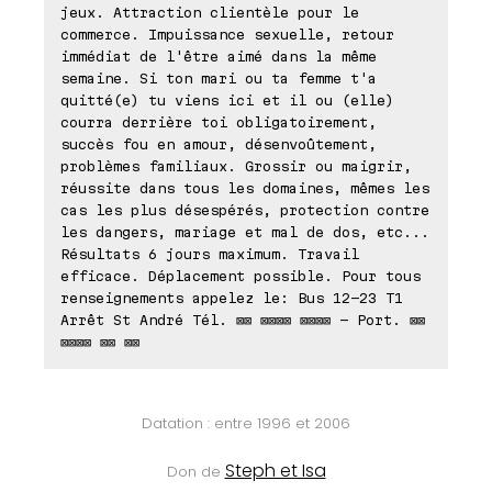
jeux. Attraction clientèle pour le
commerce. Impuissance sexuelle, retour
immédiat de l'être aimé dans la même
semaine. Si ton mari ou ta femme t'a
quitté(e) tu viens ici et il ou (elle)
courra derrière toi obligatoirement,
succès fou en amour, désenvoûtement,
problèmes familiaux. Grossir ou maigrir,
réussite dans tous les domaines, mêmes les
cas les plus désespérés, protection contre
les dangers, mariage et mal de dos, etc...
Résultats 6 jours maximum. Travail
efficace. Déplacement possible. Pour tous
renseignements appelez le: Bus 12-23 T1
Arrêt St André Tél. ⊠⊠ ⊠⊠⊠⊠ ⊠⊠⊠⊠ - Port. ⊠⊠
⊠⊠⊠⊠ ⊠⊠ ⊠⊠
Datation : entre 1996 et 2006
Steph et Isa
Don de