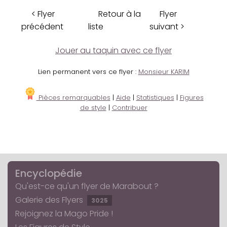
< Flyer
Retour à la
Flyer
précédent
liste
suivant >
Jouer au taquin avec ce flyer
Lien permanent vers ce flyer :
Monsieur KARIM
Pièces remarquables
|
Aide
|
Statistiques
|
Figures
de style
|
Contribuer
Encyclopédie
Qu'est-ce qu'un flyer de Marabout ?
Galerie des Flyers
3025
Rejoignez la Mago Pride !