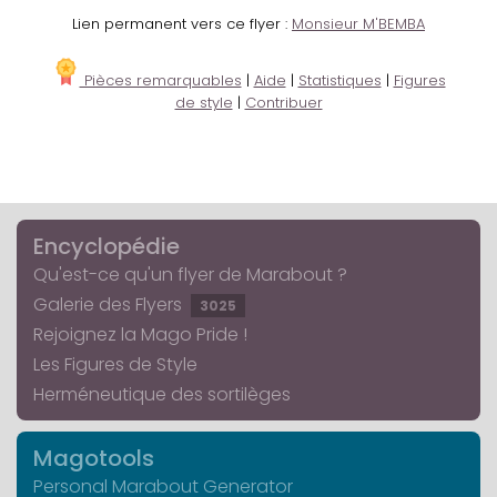
Lien permanent vers ce flyer :
Monsieur M'BEMBA
Pièces remarquables
|
Aide
|
Statistiques
|
Figures
de style
|
Contribuer
Encyclopédie
Qu'est-ce qu'un flyer de Marabout ?
Galerie des Flyers
3025
Rejoignez la Mago Pride !
Les Figures de Style
Herméneutique des sortilèges
Magotools
Personal Marabout Generator