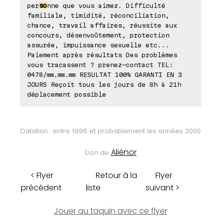
per
so
nne que vous aimez. Difficulté
familiale, timidité, réconciliation,
chance, travail affaires, réussite aux
concours, désenvoûtement, protection
assurée, impuissance sexuelle etc...
Paiement après résultats Des problèmes
vous tracassent ? prenez-contact TEL:
0478/⊠⊠.⊠⊠.⊠⊠ RESULTAT 100% GARANTI EN 3
JOURS Reçoit tous les jours de 8h à 21h
déplacement possible
Datation : entre 1996 et probablement les années 2000
Aliénor
Don de
< Flyer
Retour à la
Flyer
précédent
liste
suivant >
Jouer au taquin avec ce flyer