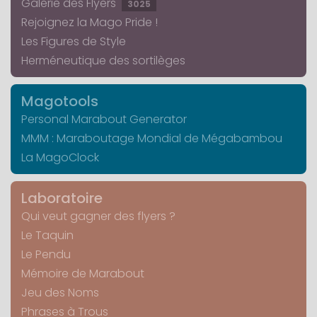
Galerie des Flyers
3025
Rejoignez la Mago Pride !
Les Figures de Style
Herméneutique des sortilèges
Magotools
Personal Marabout Generator
MMM : Maraboutage Mondial de Mégabambou
La MagoClock
Laboratoire
Qui veut gagner des flyers ?
Le Taquin
Le Pendu
Mémoire de Marabout
Jeu des Noms
Phrases à Trous