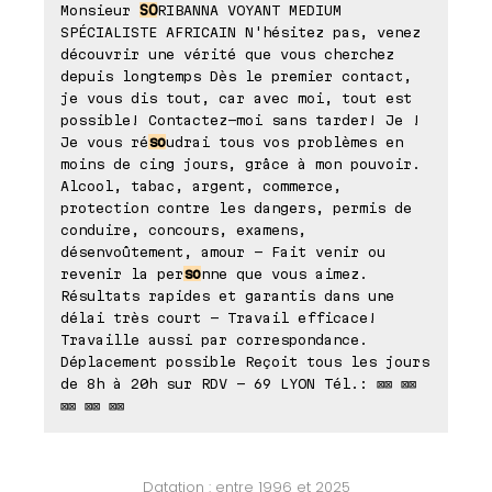
Monsieur
SO
RIBANNA VOYANT MEDIUM
SPÉCIALISTE AFRICAIN N'hésitez pas, venez
découvrir une vérité que vous cherchez
depuis longtemps Dès le premier contact,
je vous dis tout, car avec moi, tout est
possible! Contactez-moi sans tarder! Je !
Je vous ré
so
udrai tous vos problèmes en
moins de cing jours, grâce à mon pouvoir.
Alcool, tabac, argent, commerce,
protection contre les dangers, permis de
conduire, concours, examens,
désenvoûtement, amour - Fait venir ou
revenir la per
so
nne que vous aimez.
Résultats rapides et garantis dans une
délai très court - Travail efficace!
Travaille aussi par correspondance.
Déplacement possible Reçoit tous les jours
de 8h à 20h sur RDV - 69 LYON Tél.: ⊠⊠ ⊠⊠
⊠⊠ ⊠⊠ ⊠⊠
Datation : entre 1996 et 2025