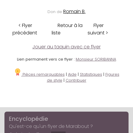
Romain B.
Don de
< Flyer
Retour à la
Flyer
précédent
liste
suivant >
Jouer au taquin avec ce flyer
Lien permanent vers ce flyer :
Monsieur SORIBANNA
Pièces remarquables
|
Aide
|
Statistiques
|
Figures
de style
|
Contribuer
Encyclopédie
Qu'est-ce qu'un flyer de Marabout ?