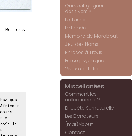
Qui veut gagner
des flyers ?
Le Taquin
Le Pendu
Bourges
Mémoire de Marabout
Jeu des Noms
Phrases à Trous
Force psychique
Vision du futur
Miscellanées
Comment les
collectionner ?
hez que
Africain
Enquête Surnaturelle
cours -
Les Donateurs
s et
(mar)About
soit la
E
Contact
it tous