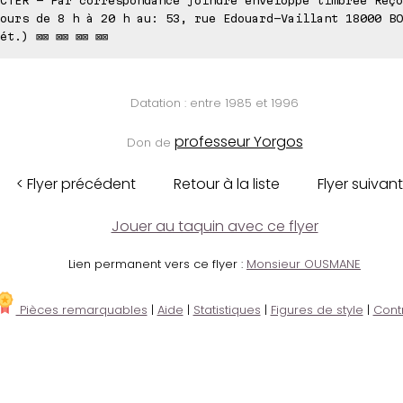
ours de 8 h à 20 h au: 53, rue Edouard-Vaillant 18000 BO
ét.) ⊠⊠ ⊠⊠ ⊠⊠ ⊠⊠
Datation : entre 1985 et 1996
professeur Yorgos
Don de
< Flyer précédent
Retour à la liste
Flyer suivant
Jouer au taquin avec ce flyer
Lien permanent vers ce flyer :
Monsieur OUSMANE
Pièces remarquables
|
Aide
|
Statistiques
|
Figures de style
|
Cont