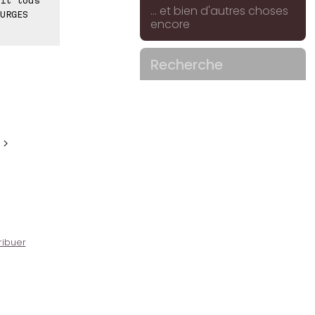
... et bien d'autres choses
URGES
encore
Recherche
 >
ribuer