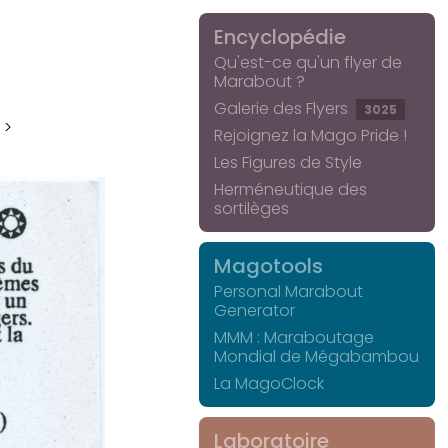
Encyclopédie
Qu'est-ce qu'un flyer de
Marabout ?
Galerie des Flyers
3025
 >
Rejoignez la Mago Pride !
Les Figures de Style
Herméneutique des
sortilèges
Magotools
Personal Marabout
Generator
MMM : Maraboutage
Mondial de Mégabambou
La MagoClock
Laboratoire