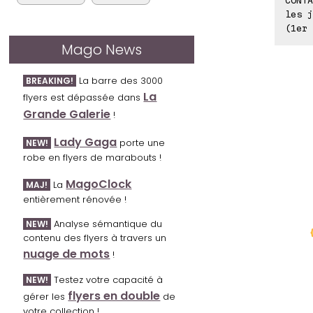
les j
(1er 
Mago News
La barre des 3000
BREAKING!
La
flyers est dépassée dans
Grande Galerie
!
Lady Gaga
porte une
NEW!
robe en flyers de marabouts !
MagoClock
La
MAJ!
entièrement rénovée !
Analyse sémantique du
NEW!
contenu des flyers à travers un
nuage de mots
!
Testez votre capacité à
NEW!
flyers en double
gérer les
de
votre collection !