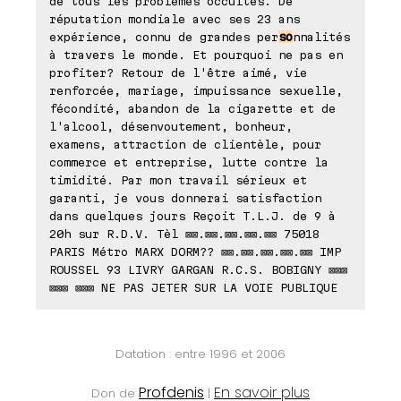
de tous les problèmes occultes. De
réputation mondiale avec ses 23 ans
expérience, connu de grandes per
so
nnalités
à travers le monde. Et pourquoi ne pas en
profiter? Retour de l'être aimé, vie
renforcée, mariage, impuissance sexuelle,
fécondité, abandon de la cigarette et de
l'alcool, désenvoutement, bonheur,
examens, attraction de clientèle, pour
commerce et entreprise, lutte contre la
timidité. Par mon travail sérieux et
garanti, je vous donnerai satisfaction
dans quelques jours Reçoit T.L.J. de 9 à
20h sur R.D.V. Tèl ⊠⊠.⊠⊠.⊠⊠.⊠⊠.⊠⊠ 75018
PARIS Métro MARX DORM?? ⊠⊠.⊠⊠.⊠⊠.⊠⊠.⊠⊠ IMP
ROUSSEL 93 LIVRY GARGAN R.C.S. BOBIGNY ⊠⊠⊠
⊠⊠⊠ ⊠⊠⊠ NE PAS JETER SUR LA VOIE PUBLIQUE
Datation : entre 1996 et 2006
Profdenis
En savoir plus
Don de
|