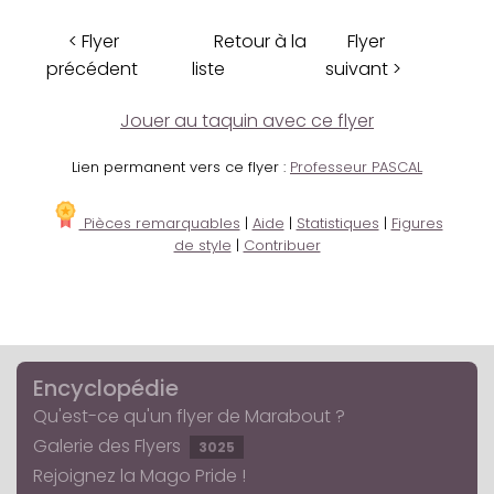
< Flyer
Retour à la
Flyer
précédent
liste
suivant >
Jouer au taquin avec ce flyer
Lien permanent vers ce flyer :
Professeur PASCAL
Pièces remarquables
|
Aide
|
Statistiques
|
Figures
de style
|
Contribuer
Encyclopédie
Qu'est-ce qu'un flyer de Marabout ?
Galerie des Flyers
3025
Rejoignez la Mago Pride !