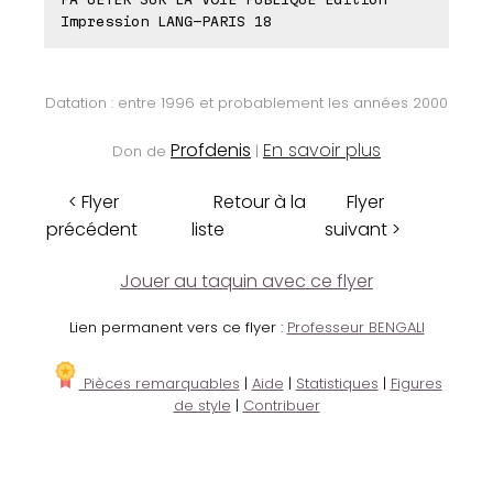
Impression LANG-PARIS 18
Datation : entre 1996 et probablement les années 2000
Profdenis
En savoir plus
Don de
|
< Flyer
Retour à la
Flyer
précédent
liste
suivant >
Jouer au taquin avec ce flyer
Lien permanent vers ce flyer :
Professeur BENGALI
Pièces remarquables
|
Aide
|
Statistiques
|
Figures
de style
|
Contribuer