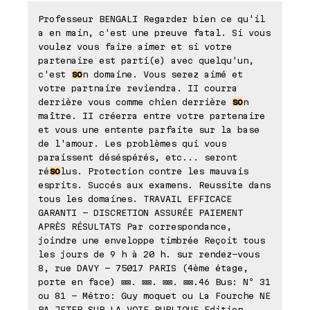
Professeur BENGALI Regarder bien ce qu'il
a en main, c'est une preuve fatal. Si vous
voulez vous faire aimer et si votre
partenaire est parti(e) avec quelqu'un,
c'est
so
n domaine. Vous serez aimé et
votre partnaire reviendra. II courra
derrière vous comme chien derrière
so
n
maître. II créerra entre votre partenaire
et vous une entente parfaite sur la base
de l'amour. Les problèmes qui vous
paraissent déséspérés, etc... seront
ré
so
lus. Protection contre les mauvais
esprits. Succés aux examens. Reussite dans
tous les domaines. TRAVAIL EFFICACE
GARANTI - DISCRETION ASSURÉE PAIEMENT
APRÈS RÉSULTATS Par correspondance,
joindre une enveloppe timbrée Reçoit tous
les jours de 9 h à 20 h. sur rendez-vous
8, rue DAVY - 75017 PARIS (4ème étage,
porte en face) ⊠⊠. ⊠⊠. ⊠⊠. ⊠⊠.46 Bus: Nº 31
ou 81 - Métro: Guy moquet ou La Fourche NE
PA JETER SUR LA VOIE PUBLIQUE Edition