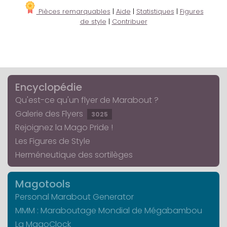
Pièces remarquables
|
Aide
|
Statistiques
|
Figures
de style
|
Contribuer
Encyclopédie
Qu'est-ce qu'un flyer de Marabout ?
Galerie des Flyers
3025
Rejoignez la Mago Pride !
Les Figures de Style
Herméneutique des sortilèges
Magotools
Personal Marabout Generator
MMM : Maraboutage Mondial de Mégabambou
La MagoClock