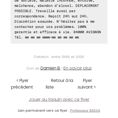
de société, maladie inconnue, entorse,
malchance, abandon d'alcool. DEPLACEMENT
POSSIBLE. Travaille aussi par
correspondance. Reçoit 24h sur 24h.
Discrétion assurée. N'hésitez pas à me
contacter pour vos problèmes. 100%
garantie et efficace à vie. 84000 AVIGNON
Tél. ⊠⊠ ⊠⊠ ⊠⊠ ⊠⊠⊠⊠-⊠⊠ ⊠⊠ ⊠⊠ ⊠⊠ ⊠⊠
Datation : entre 1996 et 2008
Damien B.
En savoir plus
Don de
|
< Flyer
Retour à la
Flyer
précédent
liste
suivant >
Jouer au taquin avec ce flyer
Lien permanent vers ce flyer :
Professeur BASSA