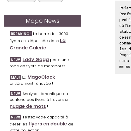
Paie
Profe
Mago News
probl
défin
stabi
La barre des 3000
BREAKING!
désen
La
flyers est dépassée dans
comme
Grande Galerie
!
les d
Reçoi
Lady Gaga
porte une
NEW!
dans 
robe en flyers de marabouts !
⊠⊠ ⊠⊠
MagoClock
La
MAJ!
entièrement rénovée !
Analyse sémantique du
NEW!
contenu des flyers à travers un
nuage de mots
!
Testez votre capacité à
NEW!
flyers en double
gérer les
de
votre collection !