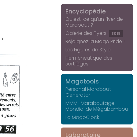
Encyclopédie
Qu'est-ce qu'un flyer de
Marabout ?
Galerie des Flyers
3018
 >
Rejoignez la Mago Pride !
Les Figures de Style
Herméneutique des
sortilèges
Magotools
Personal Marabout
Generator
MMM : Maraboutage
Mondial de Mégabambou
La MagoClock
Laboratoire