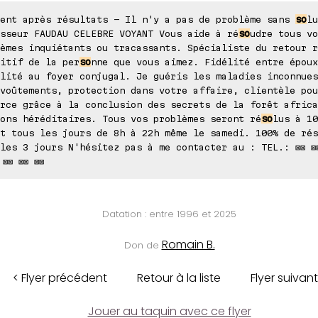
ment après résultats - Il n'y a pas de problème sans
so
lu
sseur FAUDAU CELEBRE VOYANT Vous aide à ré
so
udre tous vo
èmes inquiétants ou tracassants. Spécialiste du retour r
itif de la per
so
nne que vous aimez. Fidélité entre époux
lité au foyer conjugal. Je guéris les maladies inconnues
voûtements, protection dans votre affaire, clientèle pou
rce grâce à la conclusion des secrets de la forêt africa
ons héréditaires. Tous vos problèmes seront ré
so
lus à 10
t tous les jours de 8h à 22h même le samedi. 100% de rés
les 3 jours N'hésitez pas à me contacter au : TEL.: ⊠⊠ ⊠⊠
 ⊠⊠ ⊠⊠ ⊠⊠
Datation : entre 1996 et 2025
Romain B.
Don de
< Flyer précédent
Retour à la liste
Flyer suivant
Jouer au taquin avec ce flyer