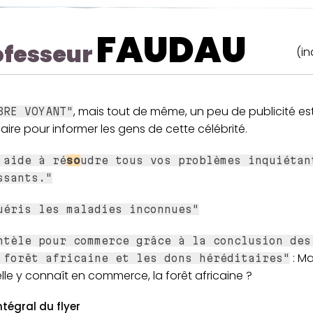
FAUDAU
ofesseur
(in
, mais tout de même, un peu de publicité es
BRE VOYANT"
ire pour informer les gens de cette célébrité.
 aide à ré
so
udre tous vos problèmes inquiétan
ssants."
uéris les maladies inconnues"
ntèle pour commerce grâce à la conclusion des
: Ma
 forêt africaine et les dons héréditaires"
lle y connaît en commerce, la forêt africaine ?
ntégral du flyer