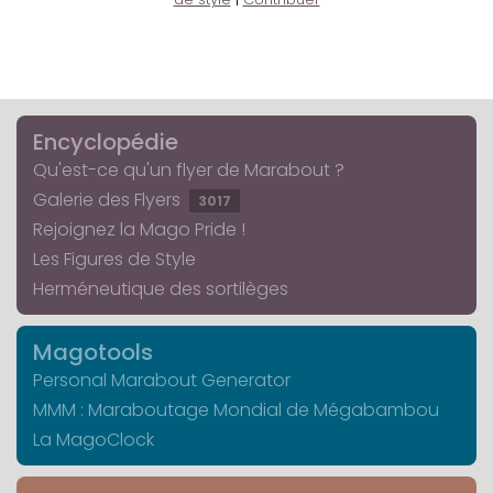
Encyclopédie
Qu'est-ce qu'un flyer de Marabout ?
Galerie des Flyers
3017
Rejoignez la Mago Pride !
Les Figures de Style
Herméneutique des sortilèges
Magotools
Personal Marabout Generator
MMM : Maraboutage Mondial de Mégabambou
La MagoClock