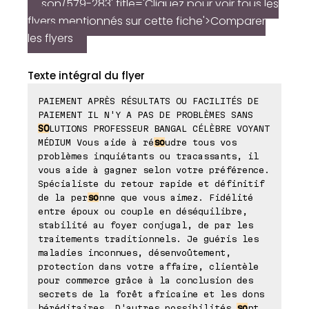
son/579-283' title='Cliquez pour voir tous les
flyers mentionnés sur cette fiche'>Comparer
les flyers
Texte intégral du flyer
PAIEMENT APRÈS RÉSULTATS OU FACILITÉS DE
PAIEMENT IL N'Y A PAS DE PROBLÈMES SANS
SO
LUTIONS PROFESSEUR BANGAL CÉLÈBRE VOYANT
MÉDIUM Vous aide à ré
so
udre tous vos
problèmes inquiétants ou tracassants, il
vous aide à gagner selon votre préférence.
Spécialiste du retour rapide et définitif
de la per
so
nne que vous aimez. Fidélité
entre époux ou couple en déséquilibre,
stabilité au foyer conjugal, de par les
traitements traditionnels. Je guéris les
maladies inconnues, désenvoûtement,
protection dans votre affaire, clientèle
pour commerce grâce à la conclusion des
secrets de la forêt africaine et les dons
héréditaires. D'autres possibilités
so
nt