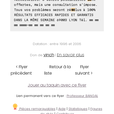
offertes, mais une consultation s'impose.
Tous vos problèmes seront ré
so
lus à 100%
RÉSULTATS EFFICACES RAPIDES ET GARANTIS
DANS LA MÊME SEMAINE 69003 LYON Tél. ⊠⊠ ⊠⊠
⊠⊠ ⊠⊠⊠⊠-⊠⊠ ⊠⊠ ⊠⊠ ⊠⊠ ⊠⊠
Datation : entre 1996 et 2006
vinch
En savoir plus
Don de
|
< Flyer
Retour à la
Flyer
précédent
liste
suivant >
Jouer au taquin avec ce flyer
Lien permanent vers ce flyer :
Professeur BANGAL
Pièces remarquables
|
Aide
|
Statistiques
|
Figures
de style
|
Contribuer