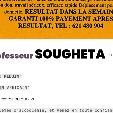
SOUGHETA
ofesseur
L
ND
MEDUIM
"
IM
AFRICAIN"
it exprès ou quoi ?!
lèmes d'alcoolémie, et Venez en toute confian