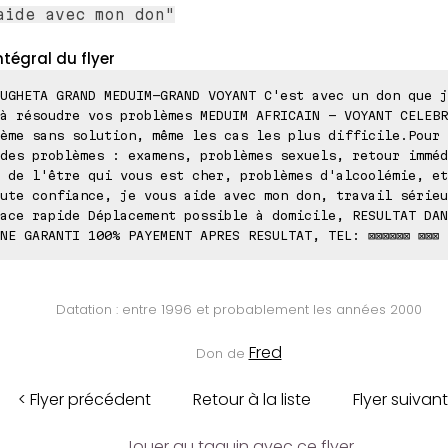
aide avec mon don"
ntégral du flyer
UGHETA GRAND MEDUIM-GRAND VOYANT C'est avec un don que j
à résoudre vos problèmes MEDUIM AFRICAIN - VOYANT CELEBR
ème sans solution, même les cas les plus difficile.Pour 
des problèmes : examens, problèmes sexuels, retour imméd
 de l'être qui vous est cher, problèmes d'alcoolémie, et
ute confiance, je vous aide avec mon don, travail sérieu
ace rapide Déplacement possible à domicile, RESULTAT DAN
NE GARANTI 100% PAYEMENT APRES RESULTAT, TEL: ⊠⊠⊠⊠⊠⊠ ⊠⊠⊠
Datation : entre 1996 et probablement les années 2000
Fred
Don de
< Flyer précédent
Retour à la liste
Flyer suivant
Jouer au taquin avec ce flyer