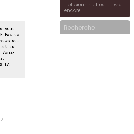
... et bien d'autres choses
encore
Recherche
e vous
E Pas de
vous qui
iat au
 Venez
x,
S LA
 >