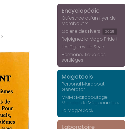
Encyclopédie
Qu'est-ce qu'un flyer de
Marabout ?
Galerie des Flyers
3025
 >
Rejoignez la Mago Pride !
Les Figures de Style
Herméneutique des
sortilèges
Magotools
Personal Marabout
Generator
MMM : Maraboutage
Mondial de Mégabambou
La MagoClock
Laboratoire