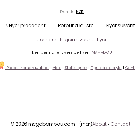
Raf
Don de
< Flyer précédent
Retour à la liste
Flyer suivant
Jouer au taquin avec ce flyer
Lien permanent vers ce flyer :
MAMADOU
Pièces remarquables
|
Aide
|
Statistiques
|
Figures de style
|
Cont
© 2026 megabambou.com
(mar)
About
Contact
•
•