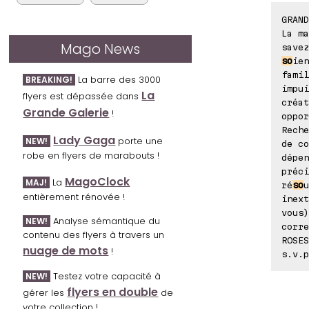
GRAND
La ma
Mago News
savez
so
ien
famil
La barre des 3000
BREAKING!
impui
La
flyers est dépassée dans
créa
Grande Galerie
!
oppor
Reche
Lady Gaga
porte une
NEW!
de c
robe en flyers de marabouts !
dépen
préci
MagoClock
La
MAJ!
ré
so
u
entièrement rénovée !
inext
vous)
Analyse sémantique du
NEW!
corre
contenu des flyers à travers un
ROSES
nuage de mots
!
s.v.p
Testez votre capacité à
NEW!
flyers en double
gérer les
de
votre collection !