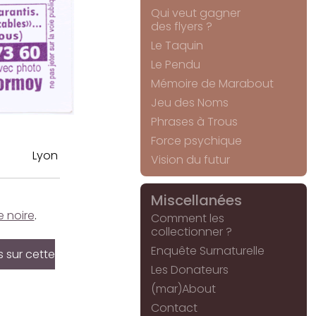
Qui veut gagner
des flyers ?
Le Taquin
Le Pendu
Mémoire de Marabout
Jeu des Noms
Phrases à Trous
Force psychique
Lyon
Vision du futur
Miscellanées
e noire
.
Comment les
collectionner ?
Enquête Surnaturelle
s sur cette
Les Donateurs
(mar)About
Contact