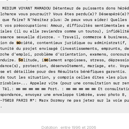
 MEDIUM VOYANT MAMADOU Détenteur de puissants dons héréd
lchance vous poursuit? Vous êtes perdu(e)? Désespéré(e)?
 que faire? N'hésitez plus: Je peux vous aider! Quelles 
t vos préoccupations: Amour, difficultés sentimentales e
iales (il ou elle reviendra comme un toutou), infidélité
ssance sexuelle divorce. - Travail, commerce & business,
tion de
so
ciété, contentieux juridique ou administratif,
tunité du projet envisagé (investissements, emprunts, de
rche d'emploi, problème d'orientation, examens, concours
onduire.
So
litude, i
so
lement angoisses, stress, dépressio
dance(s), protection, désenvoûtement, mariage, etc. Voya
se et détaillée pour des Résultats bénéfiques garantis. 
ds tout les situation, y compris celles dites «les plus
ricables»... Appelez vite (pour une consultation sur ren
 Tél.: ⊠⊠ ⊠⊠ ⊠⊠ ⊠⊠ ⊠⊠ Port. : ⊠⊠ ⊠⊠ ⊠⊠ ⊠⊠ ⊠⊠ Et consultati
spondance, envoyez une enveloppe timbrée, avec photo 8, 
-75018 PARIS M°: Marx Dormoy ne pas jeter sur la voie pu
.
Datation : entre 1996 et 2006