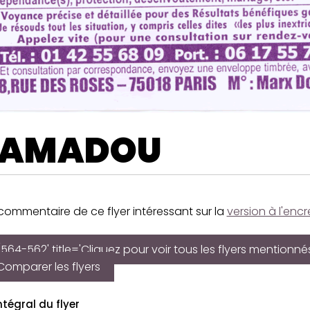
AMADOU
 commentaire de ce flyer intéressant sur la
version à l'encr
564-562' title='Cliquez pour voir tous les flyers mentionné
Comparer les flyers
ntégral du flyer