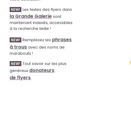
Les textes des flyers dans
NEW!
la Grande Galerie
sont
maintenant indexés, accessibles
à la recherche texte !
phrases
Remplissez les
NEW!
à trous
avec des noms de
marabouts !
Tout savoir sur les plus
NEW!
donateurs
généreux
de flyers
.