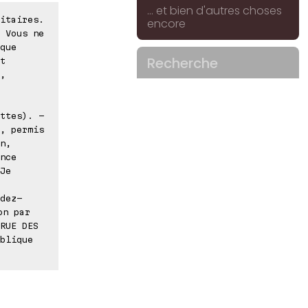
... et bien d'autres choses
itaires.
encore
 Vous ne
que
Recherche
t
,
ttes). -
, permis
n,
nce
Je
dez-
on par
RUE DES
blique