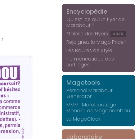
Encyclopédie
Qu'est-ce qu'un flyer de
Marabout ?
Galerie des Flyers
3025
 >
Rejoignez la Mago Pride !
Les Figures de Style
Herméneutique des
sortilèges
Magotools
Personal Marabout
Generator
MMM : Maraboutage
Mondial de Mégabambou
La MagoClock
Laboratoire