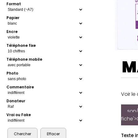
Format
Papier
Encre
Téléphone fixe
M
Téléphone mobile
Photo
Commentaire
Voir le
Donateur
son/
Vrai ou Fake
fiche'>
Texte i