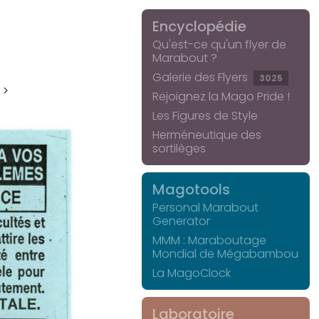
Encyclopédie
Qu'est-ce qu'un flyer de
Marabout ?
Galerie des Flyers
3025
 >
Rejoignez la Mago Pride !
Les Figures de Style
Herméneutique des
sortilèges
Magotools
Personal Marabout
Generator
MMM : Maraboutage
Mondial de Mégabambou
La MagoClock
Laboratoire