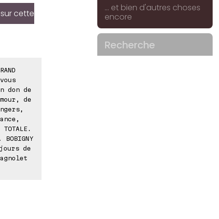
... et bien d'autres choses
 sur cette
encore
Recherche
RAND
vous
n don de
mour, de
ngers,
ance,
 TOTALE.
. BOBIGNY
jours de
agnolet