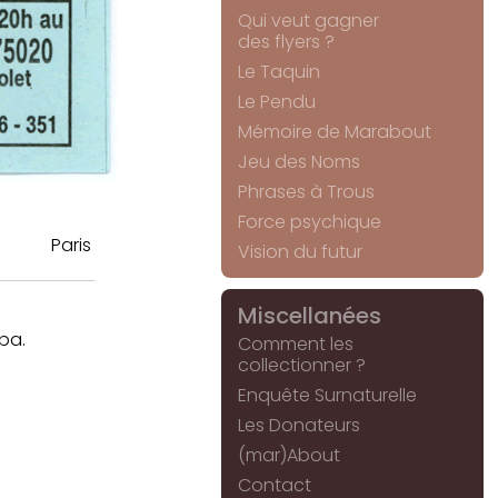
Qui veut gagner
des flyers ?
Le Taquin
Le Pendu
Mémoire de Marabout
Jeu des Noms
Phrases à Trous
Force psychique
Paris
Vision du futur
Miscellanées
pa.
Comment les
collectionner ?
Enquête Surnaturelle
Les Donateurs
(mar)About
Contact