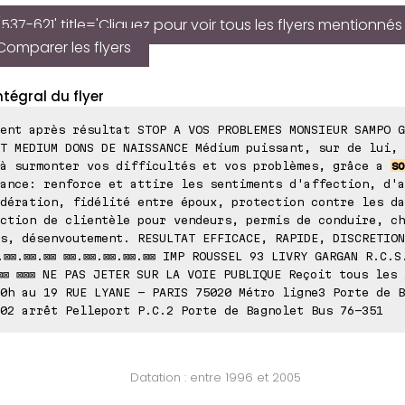
537-621' title='Cliquez pour voir tous les flyers mentionnés
Comparer les flyers
ntégral du flyer
ent après résultat STOP A VOS PROBLEMES MONSIEUR SAMPO G
T MEDIUM DONS DE NAISSANCE Médium puissant, sur de lui, 
 à surmonter vos difficultés et vos problèmes, grâce a
so
ance: renforce et attire les sentiments d'affection, d'a
dération, fidélité entre époux, protection contre les da
ction de clientèle pour vendeurs, permis de conduire, ch
s, désenvoutement. RESULTAT EFFICACE, RAPIDE, DISCRETION
.⊠⊠.⊠⊠.⊠⊠ ⊠⊠.⊠⊠.⊠⊠.⊠⊠.⊠⊠ IMP ROUSSEL 93 LIVRY GARGAN R.C.S
⊠⊠ ⊠⊠⊠ NE PAS JETER SUR LA VOIE PUBLIQUE Reçoit tous les 
0h au 19 RUE LYANE - PARIS 75020 Métro ligne3 Porte de B
02 arrêt Pelleport P.C.2 Porte de Bagnolet Bus 76-351
Datation : entre 1996 et 2005