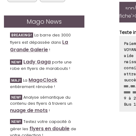
son/
fiche'>
Mago News
Texte i
La barre des 3000
BREAKING!
La
flyers est dépassée dans
Paiem
Grande Galerie
!
VOYAN
aide
Lady Gaga
porte une
naiss
NEW!
consi
robe en flyers de marabouts !
attra
MagoClock
La
succè
MAJ!
⊠⊠.⊠⊠
entièrement rénovée !
⊠⊠⊠ ⊠
Analyse sémantique du
NEW!
9 à 2
contenu des flyers à travers un
Bus 1
nuage de mots
!
Testez votre capacité à
NEW!
flyers en double
gérer les
de
votre collection !