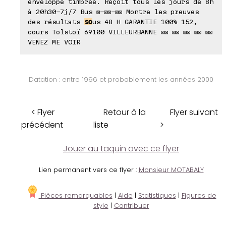
enveloppe timbrée. Reçoit tous les jours de 8h
à 20h30-7j/7 Bus ⊠-⊠⊠-⊠⊠ Montre les preuves
des résultats
so
us 48 H GARANTIE 100% 152,
cours Tolstoï 69100 VILLEURBANNE ⊠⊠ ⊠⊠ ⊠⊠ ⊠⊠ ⊠⊠
VENEZ ME VOIR
Datation : entre 1996 et probablement les années 2000
< Flyer
Retour à la
Flyer suivant
précédent
liste
>
Jouer au taquin avec ce flyer
Lien permanent vers ce flyer :
Monsieur MOTABALY
Pièces remarquables
|
Aide
|
Statistiques
|
Figures de
style
|
Contribuer