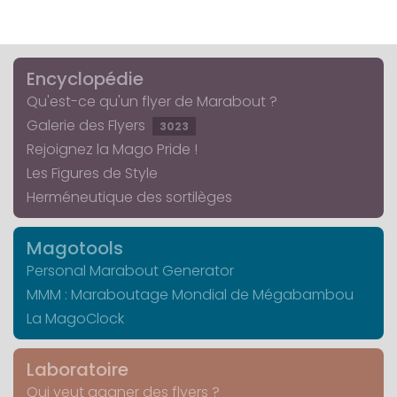
Encyclopédie
Qu'est-ce qu'un flyer de Marabout ?
Galerie des Flyers
3023
Rejoignez la Mago Pride !
Les Figures de Style
Herméneutique des sortilèges
Magotools
Personal Marabout Generator
MMM : Maraboutage Mondial de Mégabambou
La MagoClock
Laboratoire
Qui veut gagner des flyers ?