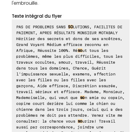
l'embrouille.
Texte intégral du flyer
PAS DE PROBLEMES SANS
SO
LUTIONS, FACILITES DE
PAIEMENT, APRES RÉSULTATS MONSIEUR MOTABALY
Héritier des secrets et dons de ses ancêtres,
Grand Voyant Médium efficace reconnu en
Afrique, Réussite 100%. Ré
so
ut tous les
problèmes, même les plus difficiles, tous les
travaux occultes, amour, travail, Réussite
dans tous les domaines, Chance, Guérit
l'impuissance sexuelle, examens, affection
avec les filles ou les filles avec les
garçons, Aide efficace, Discrétion assurée,
travail sérieux et efficace. Madame, Monsieur,
Mademoiselle, qui veut que
so
n amie ou copain,
copine court derière lui comme le chien ou
chienne dans les trois jours, celui qui a des
problèmes ne doit pas attendre. Venez vite me
consulter: la chance vous
so
urira! Travail
aussi par correspondance, joindre une