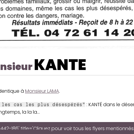
KANTE
nsieur
identique à
Monsieur LAMA
.
: KANTÉ dans le déser
 les cas les plus désespérés"
ngtemps, la la la...
442-186' title='Cliquez pour voir tous les flyers mentionnés