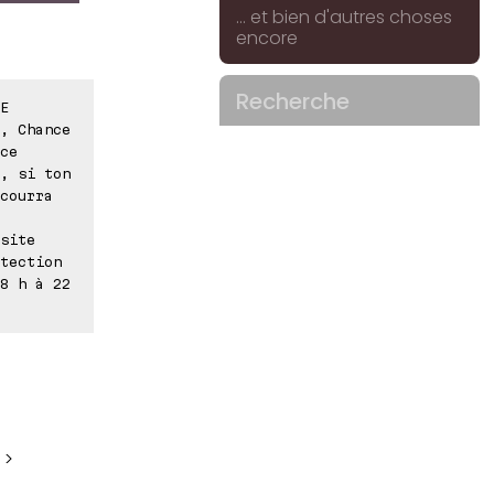
... et bien d'autres choses
encore
Recherche
E
, Chance
ce
, si ton
courra
site
tection
8 h à 22
 >