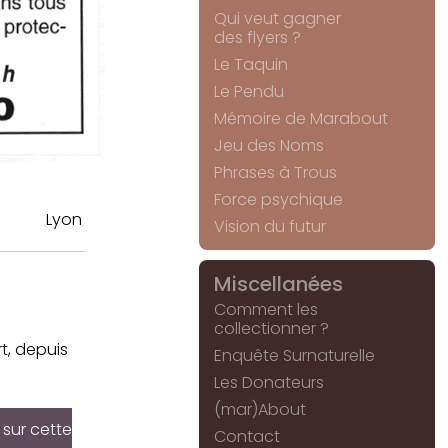
Qui veut gagner
des flyers ?
Le Taquin
Le Pendu
Mémoire de Marabout
Jeu des Noms
Phrases à Trous
Force psychique
Lyon
Vision du futur
Miscellanées
Comment les
collectionner ?
t, depuis
Enquête Surnaturelle
Les Donateurs
(mar)About
 sur cette
Contact