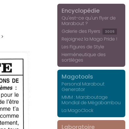
Encyclopédie
Qu'est-ce qu'un flyer de
Marabout ?
Galerie des Flyers
3005
 >
Rejoignez la Mago Pride !
Les Figures de Style
Herméneutique des
sortilèges
Magotools
Personal Marabout
Generator
MMM : Maraboutage
Mondial de Mégabambou
La MagoClock
Laboratoire