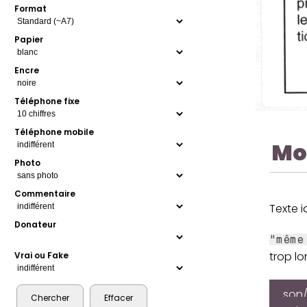
Format
Papier
Encre
Téléphone fixe
Téléphone mobile
Mo
Photo
Commentaire
Texte 
Donateur
"même
trop lo
Vrai ou Fake
son/