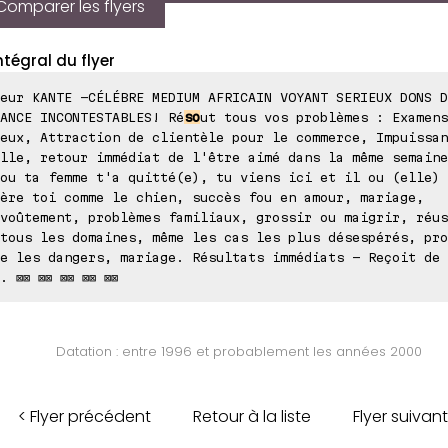
Comparer les flyers
ntégral du flyer
eur KANTE -CÉLÉBRE MEDIUM AFRICAIN VOYANT SERIEUX DONS D
ANCE INCONTESTABLES! Ré
so
ut tous vos problèmes : Examens
eux, Attraction de clientèle pour le commerce, Impuissan
lle, retour immédiat de l'être aimé dans la même semaine
ou ta femme t'a quitté(e), tu viens ici et il ou (elle) 
ère toi comme le chien, succès fou en amour, mariage,
voûtement, problèmes familiaux, grossir ou maigrir, réus
tous les domaines, même les cas les plus désespérés, pro
e les dangers, mariage. Résultats immédiats - Reçoit de 
. ⊠⊠ ⊠⊠ ⊠⊠ ⊠⊠ ⊠⊠
Datation : entre 1996 et probablement les années 2000
< Flyer précédent
Retour à la liste
Flyer suivant