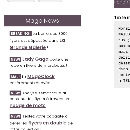
fiche'>
Texte i
Mago News
Monsi
La barre des 3000
BREAKING!
NAISS
La
aux j
flyers est dépassée dans
sexue
Grande Galerie
!
mari 
derri
Lady Gaga
porte une
NEW!
désen
robe en flyers de marabouts !
dans 
contr
MagoClock
La
MAJ!
h TÉL
entièrement rénovée !
Analyse sémantique du
NEW!
contenu des flyers à travers un
nuage de mots
!
Testez votre capacité à
NEW!
flyers en double
gérer les
de
votre collection !