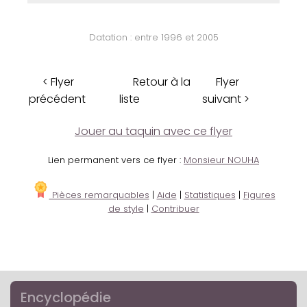
Datation : entre 1996 et 2005
< Flyer
Retour à la
Flyer
précédent
liste
suivant >
Jouer au taquin avec ce flyer
Lien permanent vers ce flyer :
Monsieur NOUHA
Pièces remarquables
|
Aide
|
Statistiques
|
Figures
de style
|
Contribuer
Encyclopédie