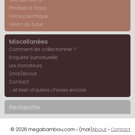
Phrases à Trous
Force psychique
Vision du futur
Miscellanées
Comment les collectionner ?
Enquête Surnaturelle
Les Donateurs
(mar)About
Contact
... et bien d'autres choses encore
Recherche
© 2026 megabambou.com
(mar)
About
Contact
•
•