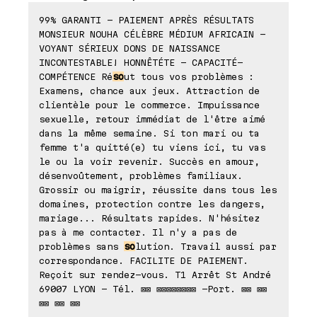
99% GARANTI - PAIEMENT APRÈS RÉSULTATS
MONSIEUR NOUHA CÉLÈBRE MÉDIUM AFRICAIN -
VOYANT SÉRIEUX DONS DE NAISSANCE
INCONTESTABLE! HONNÊTÉTE - CAPACITÉ-
COMPÉTENCE Ré
so
ut tous vos problèmes :
Examens, chance aux jeux. Attraction de
clientèle pour le commerce. Impuissance
sexuelle, retour immédiat de l'être aimé
dans la même semaine. Si ton mari ou ta
femme t'a quitté(e) tu viens ici, tu vas
le ou la voir revenir. Succès en amour,
désenvoûtement, problèmes familiaux.
Grossir ou maigrir, réussite dans tous les
domaines, protection contre les dangers,
mariage... Résultats rapides. N'hésitez
pas à me contacter. Il n'y a pas de
problèmes sans
so
lution. Travail aussi par
correspondance. FACILITE DE PAIEMENT.
Reçoit sur rendez-vous. T1 Arrêt St André
69007 LYON - Tél. ⊠⊠ ⊠⊠⊠⊠⊠⊠⊠⊠ -Port. ⊠⊠ ⊠⊠
⊠⊠ ⊠⊠ ⊠⊠