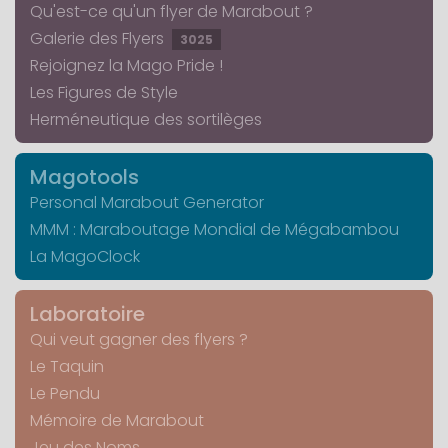
Qu'est-ce qu'un flyer de Marabout ?
Galerie des Flyers
3025
Rejoignez la Mago Pride !
Les Figures de Style
Herméneutique des sortilèges
Magotools
Personal Marabout Generator
MMM : Maraboutage Mondial de Mégabambou
La MagoClock
Laboratoire
Qui veut gagner des flyers ?
Le Taquin
Le Pendu
Mémoire de Marabout
Jeu des Noms