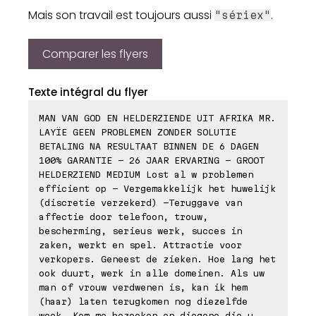
Mais son travail est toujours aussi
.
"sériex"
Comparer les flyers
Texte intégral du flyer
MAN VAN GOD EN HELDERZIENDE UIT AFRIKA MR.
LAYÏE GEEN PROBLEMEN ZONDER SOLUTIE
BETALING NA RESULTAAT BINNEN DE 6 DAGEN
100% GARANTIE - 26 JAAR ERVARING - GROOT
HELDERZIEND MEDIUM Lost al w problemen
efficient op - Vergemakkelijk het huwelijk
(discretie verzekerd) -Teruggave van
affectie door telefoon, trouw,
bescherming, serieus werk, succes in
zaken, werkt en spel. Attractie voor
verkopers. Geneest de zieken. Hoe lang het
ook duurt, werk in alle domeinen. Als uw
man of vrouw verdwenen is, kan ik hem
(haar) laten terugkomen nog diezelfde
week. Kom me bezoeken en diegene die u