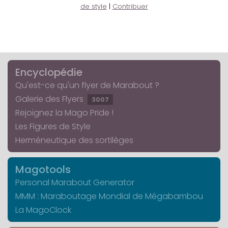
de style
|
Contribuer
Encyclopédie
Qu'est-ce qu'un flyer de Marabout ?
Galerie des Flyers
3007
Rejoignez la Mago Pride !
Les Figures de Style
Herméneutique des sortilèges
Magotools
Personal Marabout Generator
MMM : Maraboutage Mondial de Mégabambou
La MagoClock