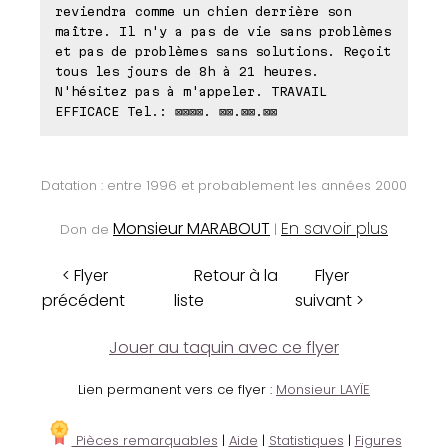
reviendra comme un chien derrière son
maître. Il n'y a pas de vie sans problèmes
et pas de problèmes sans solutions. Reçoit
tous les jours de 8h à 21 heures.
N'hésitez pas à m'appeler. TRAVAIL
EFFICACE Tel.: ⊠⊠⊠⊠. ⊠⊠.⊠⊠.⊠⊠
Datation : entre 1996 et probablement les années 2000
Monsieur MARABOUT
En savoir plus
Don de
|
< Flyer
Retour à la
Flyer
précédent
liste
suivant >
Jouer au taquin avec ce flyer
Lien permanent vers ce flyer :
Monsieur LAYÏE
Pièces remarquables
|
Aide
|
Statistiques
|
Figures