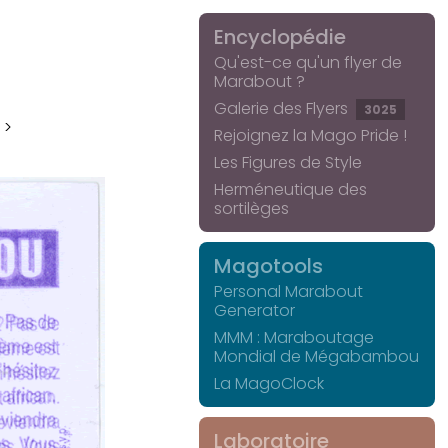
Encyclopédie
Qu'est-ce qu'un flyer de
Marabout ?
Galerie des Flyers
3025
 >
Rejoignez la Mago Pride !
Les Figures de Style
Herméneutique des
sortilèges
Magotools
Personal Marabout
Generator
MMM : Maraboutage
Mondial de Mégabambou
La MagoClock
Laboratoire