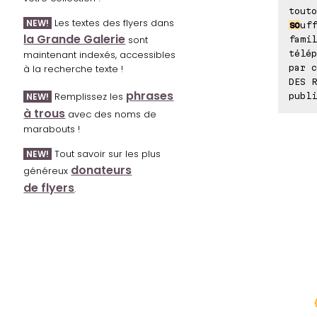
touto
Les textes des flyers dans
NEW!
so
uff
la Grande Galerie
sont
famil
télép
maintenant indexés, accessibles
par c
à la recherche texte !
DES R
phrases
Remplissez les
publi
NEW!
à trous
avec des noms de
marabouts !
Tout savoir sur les plus
NEW!
donateurs
généreux
de flyers
.