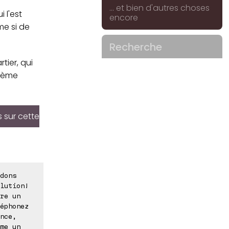
... et bien d'autres choses
 l'est
encore
me si de
Recherche
ier, qui
blème
s sur cette
dons
lution!
re un
éphonez
nce,
me un