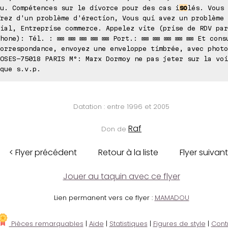
u. Compétences sur le divorce pour des cas i
so
lés. Vous 
rez d'un problème d'érection, Vous qui avez un problème
ial, Entreprise commerce. Appelez vite (prise de RDV par
hone): Tél. : ⊠⊠ ⊠⊠ ⊠⊠ ⊠⊠ ⊠⊠ Port.: ⊠⊠ ⊠⊠ ⊠⊠ ⊠⊠ ⊠⊠ Et cons
orrespondance, envoyez une enveloppe timbrée, avec photo
OSES-75018 PARIS M°: Marx Dormoy ne pas jeter sur la voi
que s.v.p.
Datation : entre 1996 et 2005
Raf
Don de
< Flyer précédent
Retour à la liste
Flyer suivant
Jouer au taquin avec ce flyer
Lien permanent vers ce flyer :
MAMADOU
Pièces remarquables
|
Aide
|
Statistiques
|
Figures de style
|
Cont