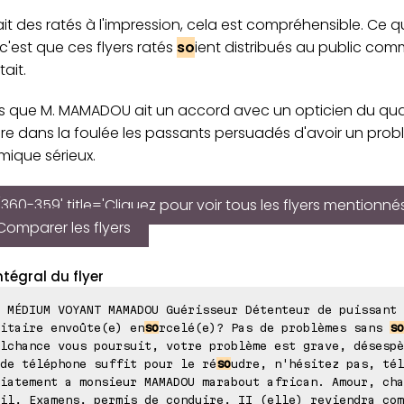
 ait des ratés à l'impression, cela est compréhensible. Ce qui
c'est que ces flyers ratés
so
ient distribués au public com
tait.
s que M. MAMADOU ait un accord avec un opticien du quart
re dans la foulée les passants persuadés d'avoir un pro
mique sérieux.
360-359' title='Cliquez pour voir tous les flyers mentionné
Comparer les flyers
ntégral du flyer
 MÉDIUM VOYANT MAMADOU Guérisseur Détenteur de puissant 
itaire envoûte(e) en
so
rcelé(e)? Pas de problèmes sans
so
lchance vous poursuit, votre problème est grave, désespè
de téléphone suffit pour le ré
so
udre, n'hésitez pas, tél
iatement a monsieur MAMADOU marabout african. Amour, cha
il, Examens, permis de conduire, II (elle) reviendra com