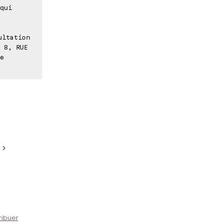
qui
ultation
 8, RUE
e
 >
ribuer