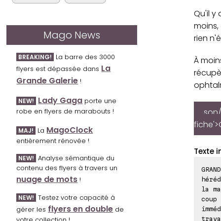
Qu'il y
moins, 
Mago News
rien n'é
La barre des 3000
BREAKING!
À moin
La
flyers est dépassée dans
récupè
Grande Galerie
!
ophtal
Lady Gaga
porte une
NEW!
son/
robe en flyers de marabouts !
fiche'>
MagoClock
La
MAJ!
entièrement rénovée !
Texte i
Analyse sémantique du
NEW!
contenu des flyers à travers un
GRAND
nuage de mots
!
héréd
la ma
Testez votre capacité à
NEW!
coup 
flyers en double
gérer les
de
imméd
trava
votre collection !