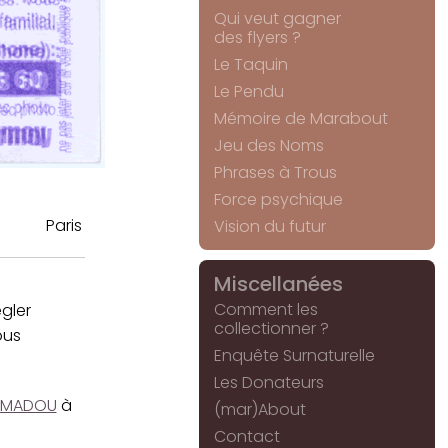
Qui veut gagner
des flyers ?
Le Taquin
Le Pendu
Mémoire de Marabout
Jeu des Noms
Phrases à Trous
Force psychique
Paris
Vision du futur
Miscellanées
Comment les
gler
collectionner ?
ous
Enquête Surnaturelle
Les Donateurs
MADOU
à
(mar)About
Contact