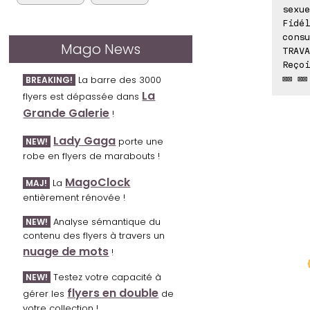
sexue
Fidél
consu
Mago News
TRAVA
Reçoi
⊠⊠ ⊠⊠
La barre des 3000
BREAKING!
La
flyers est dépassée dans
Grande Galerie
!
Lady Gaga
porte une
NEW!
robe en flyers de marabouts !
MagoClock
La
MAJ!
entièrement rénovée !
Analyse sémantique du
NEW!
contenu des flyers à travers un
nuage de mots
!
Testez votre capacité à
NEW!
flyers en double
gérer les
de
votre collection !