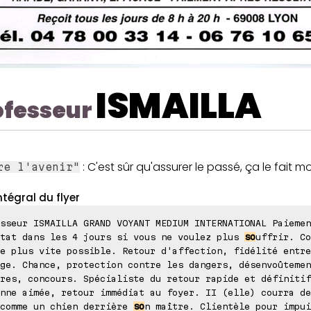
ISMAILLA
ofesseur
: C'est sûr qu'assurer le passé, ça le fait mo
re l'avenir"
ntégral du flyer
sseur ISMAILLA GRAND VOYANT MEDIUM INTERNATIONAL Paiemen
ltat dans les 4 jours si vous ne voulez plus
so
uffrir. Co
e plus vite possible. Retour d'affection, fidélité entre
ge. Chance, protection contre les dangers, désenvoûtemen
res, concours. Spécialiste du retour rapide et définitif
nne aimée, retour immédiat au foyer. II (elle) courra de
 comme un chien derrière
so
n maître. Clientèle pour impui