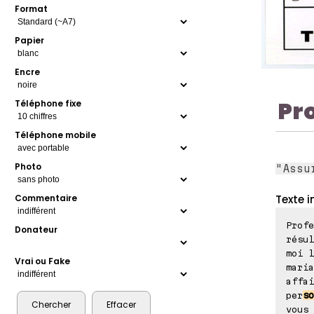
Format
Papier
Encre
Pr
Téléphone fixe
Téléphone mobile
Photo
"Assu
Texte i
Commentaire
Profe
Donateur
résu
moi l
Vrai ou Fake
maria
affai
per
so
vous