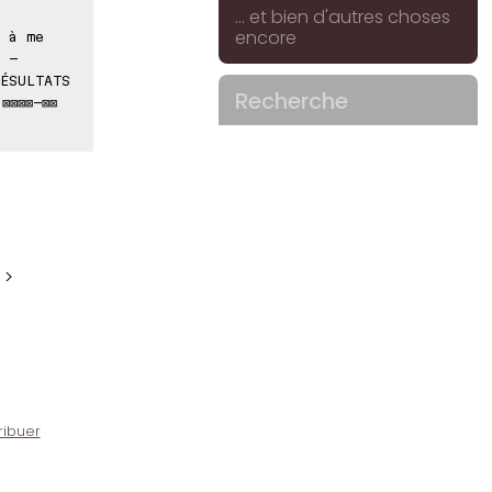
... et bien d'autres choses
encore
 à me
 -
ÉSULTATS
Recherche
⊠⊠⊠⊠-⊠⊠
 >
ribuer