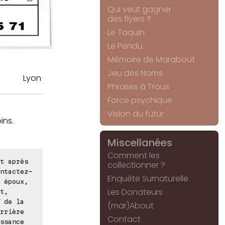
Qui veut gagner
des flyers ?
Le Taquin
Le Pendu
Mémoire de Marabout
Jeu des Noms
Lyon
Phrases à Trous
Force psychique
Vision du futur
ins.
Miscellanées
Comment les
t après
collectionner ?
ntactez-
Enquête Surnaturelle
 époux,
Les Donateurs
t,
 de la
(mar)About
rrière
Contact
ssance