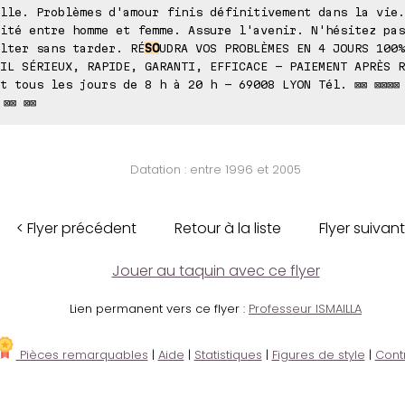
lle. Problèmes d'amour finis définitivement dans la vie.
ité entre homme et femme. Assure l'avenir. N'hésitez pas
lter sans tarder. RÉ
SO
UDRA VOS PROBLÈMES EN 4 JOURS 100%
IL SÉRIEUX, RAPIDE, GARANTI, EFFICACE - PAIEMENT APRÈS R
t tous les jours de 8 h à 20 h - 69008 LYON Tél. ⊠⊠ ⊠⊠⊠⊠ 
 ⊠⊠ ⊠⊠
Datation : entre 1996 et 2005
< Flyer précédent
Retour à la liste
Flyer suivant
Jouer au taquin avec ce flyer
Lien permanent vers ce flyer :
Professeur ISMAILLA
Pièces remarquables
|
Aide
|
Statistiques
|
Figures de style
|
Cont