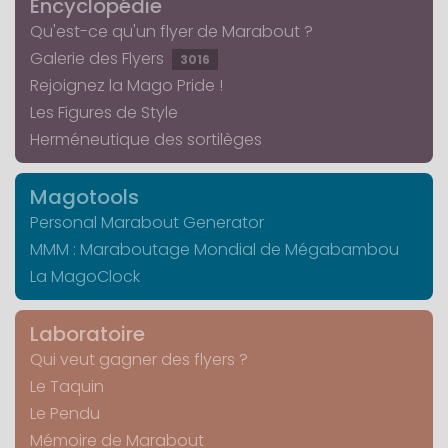
Encyclopédie
Qu'est-ce qu'un flyer de Marabout ?
Galerie des Flyers
3016
Rejoignez la Mago Pride !
Les Figures de Style
Herméneutique des sortilèges
Magotools
Personal Marabout Generator
MMM : Maraboutage Mondial de Mégabambou
La MagoClock
Laboratoire
Qui veut gagner des flyers ?
Le Taquin
Le Pendu
Mémoire de Marabout