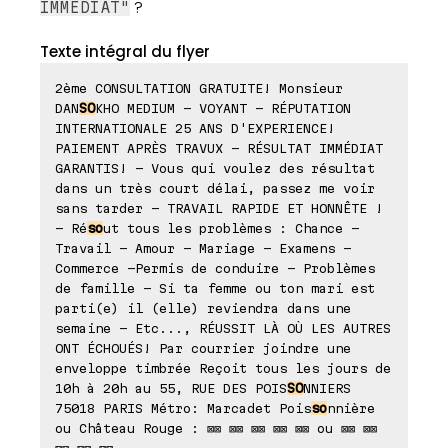
?
IMMÉDIAT"
Texte intégral du flyer
2ème CONSULTATION GRATUITE! Monsieur
DAN
SO
KHO MEDIUM - VOYANT - RÉPUTATION
INTERNATIONALE 25 ANS D'EXPERIENCE!
PAIEMENT APRÈS TRAVUX - RÉSULTAT IMMÉDIAT
GARANTIS! - Vous qui voulez des résultat
dans un très court délai, passez me voir
sans tarder - TRAVAIL RAPIDE ET HONNÊTE !
- Ré
so
ut tous les problèmes : Chance -
Travail - Amour - Mariage - Examens -
Commerce -Permis de conduire - Problèmes
de famille - Si ta femme ou ton mari est
parti(e) il (elle) reviendra dans une
semaine - Etc..., RÉUSSIT LÀ OÙ LES AUTRES
ONT ÉCHOUÉS! Par courrier joindre une
enveloppe timbrée Reçoit tous les jours de
10h à 20h au 55, RUE DES POIS
SO
NNIERS
75018 PARIS Métro: Marcadet Pois
so
nnière
ou Château Rouge : ⊠⊠ ⊠⊠ ⊠⊠ ⊠⊠ ⊠⊠ ou ⊠⊠ ⊠⊠
⊠⊠ ⊠⊠ ⊠⊠