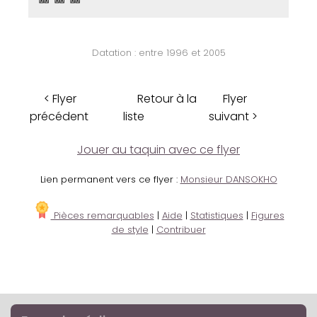
Datation : entre 1996 et 2005
< Flyer
Retour à la
Flyer
précédent
liste
suivant >
Jouer au taquin avec ce flyer
Lien permanent vers ce flyer :
Monsieur DANSOKHO
Pièces remarquables
|
Aide
|
Statistiques
|
Figures
de style
|
Contribuer