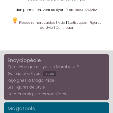
Lien permanent vers ce flyer :
Professeur KAMARA
Pièces remarquables
|
Aide
|
Statistiques
|
Figures
de style
|
Contribuer
Encyclopédie
Qu'est-ce qu'un flyer de Marabout ?
Galerie des Flyers
3005
Rejoignez la Mago Pride !
Les Figures de Style
Herméneutique des sortilèges
Magotools