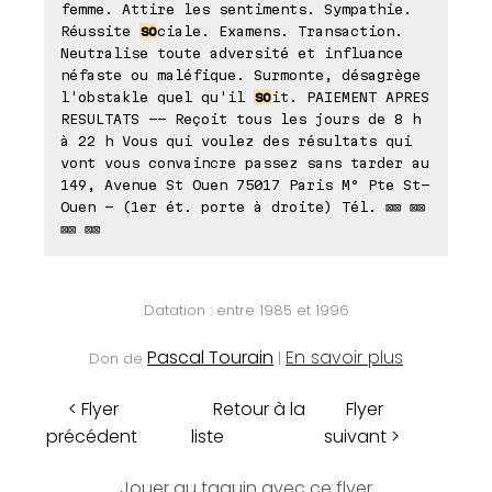
femme. Attire les sentiments. Sympathie.
Réussite
so
ciale. Examens. Transaction.
Neutralise toute adversité et influance
néfaste ou maléfique. Surmonte, désagrège
l'obstakle quel qu'il
so
it. PAIEMENT APRES
RESULTATS -- Reçoit tous les jours de 8 h
à 22 h Vous qui voulez des résultats qui
vont vous convaincre passez sans tarder au
149, Avenue St Ouen 75017 Paris M° Pte St-
Ouen - (1er ét. porte à droite) Tél. ⊠⊠ ⊠⊠
⊠⊠ ⊠⊠
Datation : entre 1985 et 1996
Pascal Tourain
En savoir plus
Don de
|
< Flyer
Retour à la
Flyer
précédent
liste
suivant >
Jouer au taquin avec ce flyer