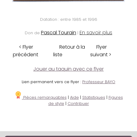
Datation : entre 1985 et 1996
Pascal Tourain
En savoir plus
Don de
|
< Flyer
Retour à la
Flyer
précédent
liste
suivant >
Jouer au taquin avec ce flyer
Lien permanent vers ce flyer :
Professeur BAYO
Pièces remarquables
|
Aide
|
Statistiques
|
Figures
de style
|
Contribuer