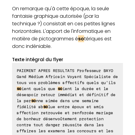
On remarque qu'à cette époque, la seule
fantaisie graphique autorisée (par la
technique ?) consistait en ces petites lignes
horizontales. L'apport de l'informatique en
matière de pictogrammes é
so
tériques est
donc indéniable.
Texte intégral du flyer
PAIEMENT APRES RESULTATS Professeur BAYO
Gand Médium Africain Voyant Spécialiste de
tous vos problèmes affectifs quels qu'ils
so
ient quels que
so
ient la durée et le
désespoir retour immédiat et définitif de
la per
so
nne aimée dans une semaine
fidélité ab
so
lue entre époux et amis
affection retrouvée et renforcée mariage
de bonheur désenvoûtement protection
contre tout danger réussite dans les
affaires les examens les concours et les