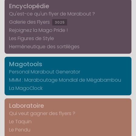
Encyclopédie
Qu'est-ce qu'un flyer de Marabout ?
Galerie des Flyers
3025
Rejoignez la Mago Pride !
Les Figures de Style
Herméneutique des sortilèges
Magotools
Personal Marabout Generator
MMM : Maraboutage Mondial de Mégabambou
La MagoClock
Laboratoire
Qui veut gagner des flyers ?
Le Taquin
Le Pendu