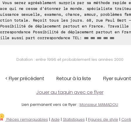
 Vous serez agréablement surpris par sa méthode rapide e
ace qui ne cesse d'étonner le monde. spécialiste traiteu
uissance sexuelle, examens, chance, amour, problèmes fam
ction totale. Reçoit tous les jours. 68, rue Paul Bert -
Possibilité de déplacement partout en France. Travaille 
orrespondance Possibilité de déplacement partout en Fran
ille aussi part correspondance TEL: ⊠⊠ ⊠⊠ ⊠⊠ ⊠⊠ ⊠⊠
Datation : entre 1996 et probablement les années 2000
< Flyer précédent
Retour à la liste
Flyer suivant
Jouer au taquin avec ce flyer
Lien permanent vers ce flyer :
Monsieur MAMADOU
Pièces remarquables
|
Aide
|
Statistiques
|
Figures de style
|
Cont