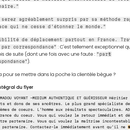
naire."
 serez agréablement surpris par sa méthode ra
ace qui ne cesse d'étonner le monde."
ibilité de déplacement partout en France. Tra
: C'est tellement exceptionnel qu'i
 par correspondance"
is de suite (dont une fois avec une faute :
"par
t
).
spondance"
a pour se mettre dans la poche la clientèle bègue ?
ntégral du flyer
MADOU VOYANT -MEDIUM AUTHENTIQUE ET GUÉRISSEUR Héritier 
ts et dons de ses ancêtres. Le plus grand spécialiste de
èmes de coeurs. L'homme aux résultats spectaculaires. AD
rance du coeur. Vous qui voulez le retour immédiat et dé
tre partenaire. Vous qui voulez la maîtrise incontestabl
e partenaire. Contactez-le immédiatement avant qu'il ne
s