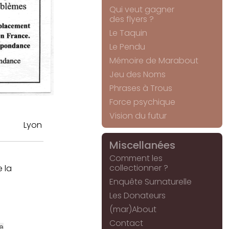
Qui veut gagner
des flyers ?
Le Taquin
Le Pendu
Mémoire de Marabout
Jeu des Noms
Phrases à Trous
Force psychique
Vision du futur
Lyon
Miscellanées
Comment les
collectionner ?
 la
Enquête Surnaturelle
Les Donateurs
(mar)About
Contact
e