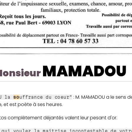
MAMADOU
onsieur
: M. MAMADOU a le sens de
EU la
so
uffrance du coeur"
, et est poète à ses heures.
ctos complètement déjantés valent leur pesant d'or.
 qui voulez la maîtrise incontestable de votr