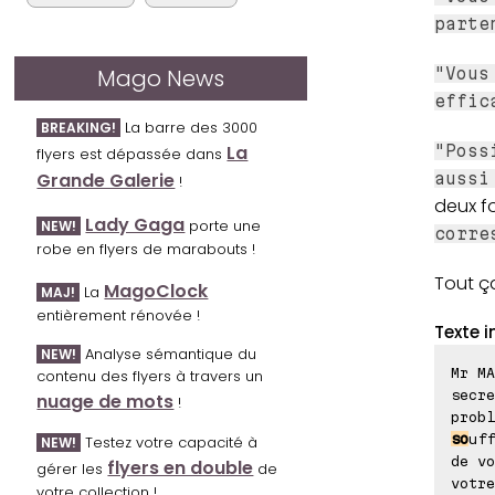
parte
Mago News
"Vous
effic
La barre des 3000
BREAKING!
La
"Poss
flyers est dépassée dans
Grande Galerie
aussi
!
deux fo
Lady Gaga
porte une
NEW!
corre
robe en flyers de marabouts !
Tout ç
MagoClock
La
MAJ!
entièrement rénovée !
Texte i
Analyse sémantique du
NEW!
Mr MA
contenu des flyers à travers un
secre
nuage de mots
!
probl
so
uff
Testez votre capacité à
NEW!
de vo
flyers en double
gérer les
de
votr
votre collection !