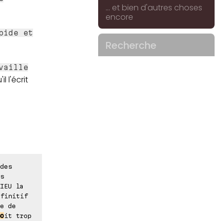
... et bien d'autres choses
encore
pide et
Recherche
vaille
l l'écrit
des
s
IEU la
finitif
e de
o
it trop