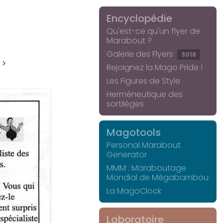
Encyclopédie
Qu'est-ce qu'un flyer de
Marabout ?
Galerie des Flyers
3018
 >
Rejoignez la Mago Pride !
Les Figures de Style
Herméneutique des
sortilèges
Magotools
Personal Marabout
Generator
MMM : Maraboutage
Mondial de Mégabambou
La MagoClock
Laboratoire