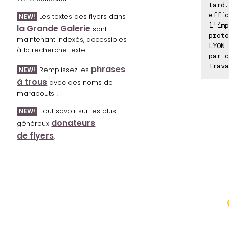
tard.
effic
Les textes des flyers dans
NEW!
l'imp
la Grande Galerie
sont
prote
maintenant indexés, accessibles
LYON 
à la recherche texte !
par c
Trava
phrases
Remplissez les
NEW!
à trous
avec des noms de
marabouts !
Tout savoir sur les plus
NEW!
donateurs
généreux
de flyers
.