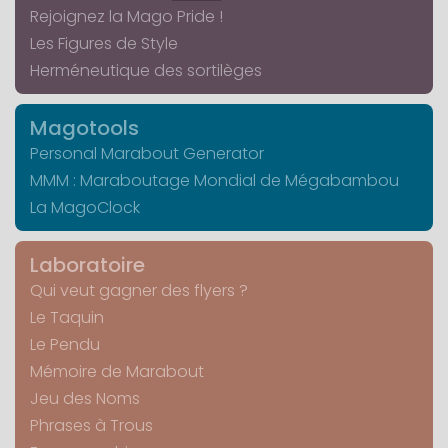
Rejoignez la Mago Pride !
Les Figures de Style
Herméneutique des sortilèges
Magotools
Personal Marabout Generator
MMM : Maraboutage Mondial de Mégabambou
La MagoClock
Laboratoire
Qui veut gagner des flyers ?
Le Taquin
Le Pendu
Mémoire de Marabout
Jeu des Noms
Phrases à Trous