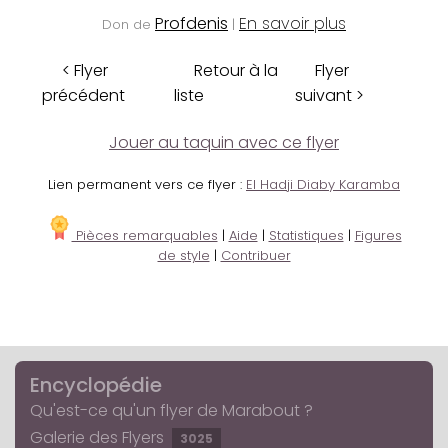
Profdenis
En savoir plus
Don de
|
< Flyer
Retour à la
Flyer
précédent
liste
suivant >
Jouer au taquin avec ce flyer
Lien permanent vers ce flyer :
El Hadji Diaby Karamba
Pièces remarquables
|
Aide
|
Statistiques
|
Figures
de style
|
Contribuer
Encyclopédie
Qu'est-ce qu'un flyer de Marabout ?
Galerie des Flyers
3025