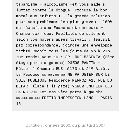
tabagisme - alcoolisme -et vous aide à
lutter contre la drogue. Procure le bon
moral aux enfants ! - la grande solution
pour vos problèmes les plus graves - 100%
de réussite aux Examens et concours -
Chance aux jeux. Facilités de paiement
selon vos moyens après travail ! Travail
par correspondance, joindre une enveloppe
timbré Recoit tous les jours de 9h à 21h
sur rendez-vous au : 39, RUE MAGENTA (2ème
étage porte à gauche) 93500 PANTIN -
Métro: 4 Chemins BUS n°170 et 249 Arrêt:
La Perouse ⊠⊠.⊠⊠.⊠⊠.⊠⊠ NE PA JETER SUR LE
VOIE PUBLIQUE Résidence MERMOZ 42, RUE DU
DEPART (lace à la gare) 95880 ENGHIEN LES
BAINS RDC 1er esc-2ème porte à gauche
⊠⊠.⊠⊠.⊠⊠.⊠⊠ EDITIO-IMPRESSION LANG - PARIS
18
Datation : années 2000, au plus tard 2007