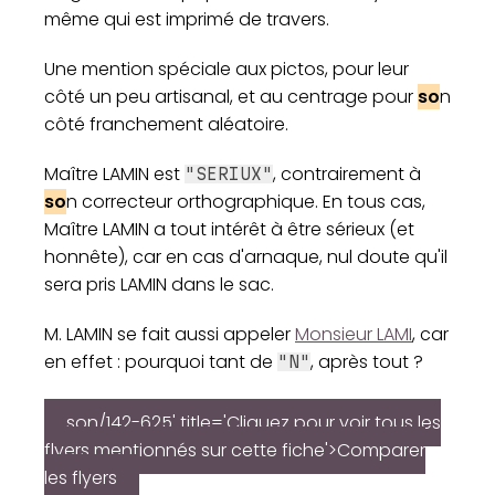
même qui est imprimé de travers.
Une mention spéciale aux pictos, pour leur
côté un peu artisanal, et au centrage pour
so
n
côté franchement aléatoire.
Maître LAMIN est
, contrairement à
"SERIUX"
so
n correcteur orthographique. En tous cas,
Maître LAMIN a tout intérêt à être sérieux (et
honnête), car en cas d'arnaque, nul doute qu'il
sera pris LAMIN dans le sac.
M. LAMIN se fait aussi appeler
Monsieur LAMI
, car
en effet : pourquoi tant de
, après tout ?
"N"
son/142-625' title='Cliquez pour voir tous les
flyers mentionnés sur cette fiche'>Comparer
les flyers