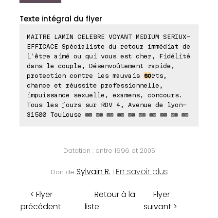
Texte intégral du flyer
MAITRE LAMIN CELEBRE VOYANT MEDIUM SERIUX-
EFFICACE Spécialiste du retour immédiat de
l'être aimé ou qui vous est cher, Fidélité
dans le couple, Désenvoûtement rapide,
protection contre les mauvais
so
rts,
chance et réussite professionnelle,
impuissance sexuelle, examens, concours.
Tous les jours sur RDV 4, Avenue de lyon-
31500 Toulouse ⊠⊠ ⊠⊠ ⊠⊠ ⊠⊠ ⊠⊠ ⊠⊠ ⊠⊠ ⊠⊠ ⊠⊠ ⊠⊠
Datation : entre 1996 et 2005
Sylvain R.
En savoir plus
Don de
|
< Flyer
Retour à la
Flyer
précédent
liste
suivant >