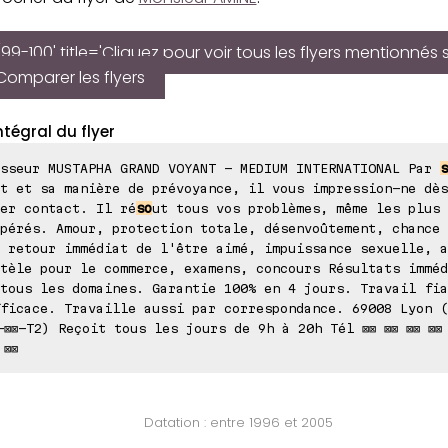
99-100' title='Cliquez pour voir tous les flyers mentionnés 
Comparer les flyers
ntégral du flyer
esseur MUSTAPHA GRAND VOYANT - MEDIUM INTERNATIONAL Par
s
t et sa manière de prévoyance, il vous impression-ne dès
er contact. Il ré
so
ut tous vos problèmes, même les plus
pérés. Amour, protection totale, désenvoûtement, chance 
 retour immédiat de l'être aimé, impuissance sexuelle, a
tèle pour le commerce, examens, concours Résultats imméd
tous les domaines. Garantie 100% en 4 jours. Travail fia
ficace. Travaille aussi par correspondance. 69008 Lyon (
-⊠⊠-T2) Reçoit tous les jours de 9h à 20h Tél ⊠⊠ ⊠⊠ ⊠⊠ ⊠⊠ 
 ⊠⊠
Datation : entre 1996 et 2005