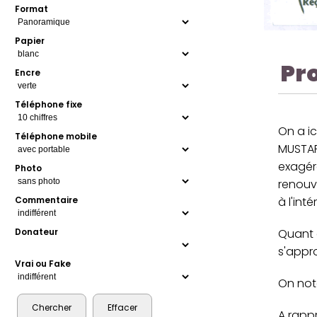
Format
Papier
Pr
Encre
Téléphone fixe
On a ic
Téléphone mobile
MUSTAPH
exagéré
Photo
renouv
Commentaire
à l'int
Donateur
Quant 
s'appro
Vrai ou Fake
On note
A rapp