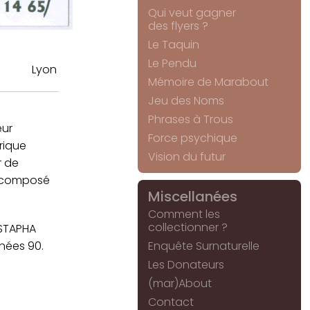
Qui veut gagner
des flyers ?
Le Taquin
Le Pendu
Lyon
Mémoire de Marabout
Jeu des Noms
Phrases à Trous
eur
Force psychique
rique
Vision du futur
r de
e composé
Miscellanées
Comment les
collectionner ?
USTAPHA
Enquête Surnaturelle
nnées 90.
Les Donateurs
(mar)About
Contact