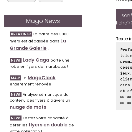
son/
Mago News
fiche'>
La barre des 3000
BREAKING!
Texte i
La
flyers est dépassée dans
Grande Galerie
!
Prof
talen
Lady Gaga
porte une
NEW!
premi
robe en flyers de marabouts !
déses
jeux,
MagoClock
La
MAJ!
clien
entièrement rénovée !
dans 
et ef
Analyse sémantique du
NEW!
⊠⊠-⊠⊠
contenu des flyers à travers un
⊠⊠ ⊠⊠
nuage de mots
!
Testez votre capacité à
NEW!
flyers en double
gérer les
de
votre collection !