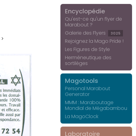
Encyclopédie
Qu'est-ce qu'un flyer de
Marabout ?
Galerie des Flyers
3025
 >
Rejoignez la Mago Pride !
Les Figures de Style
Herméneutique des
sortilèges
Magotools
Personal Marabout
Generator
MMM : Maraboutage
Mondial de Mégabambou
La MagoClock
Laboratoire