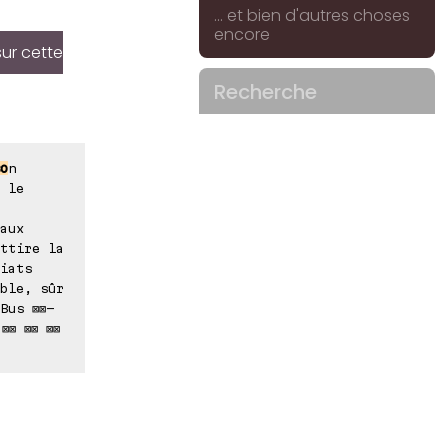
... et bien d'autres choses
encore
sur cette
Recherche
o
n
 le
aux
ttire la
iats
ble, sûr
Bus ⊠⊠-
⊠⊠ ⊠⊠ ⊠⊠