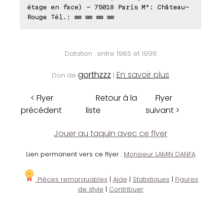
étage en face) - 75018 Paris M°: Château-
Rouge Tél.: ⊠⊠ ⊠⊠ ⊠⊠ ⊠⊠
Datation : entre 1985 et 1996
gorthzzz
En savoir plus
Don de
|
< Flyer
Retour à la
Flyer
précédent
liste
suivant >
Jouer au taquin avec ce flyer
Lien permanent vers ce flyer :
Monsieur LAMIN DANFA
Pièces remarquables
|
Aide
|
Statistiques
|
Figures
de style
|
Contribuer