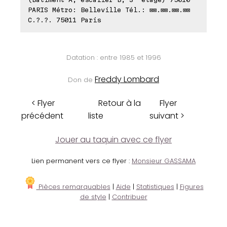
PARIS Métro: Belleville Tél.: ⊠⊠.⊠⊠.⊠⊠.⊠⊠
C.?.?. 75011 Paris
Datation : entre 1985 et 1996
Freddy Lombard
Don de
< Flyer
Retour à la
Flyer
précédent
liste
suivant >
Jouer au taquin avec ce flyer
Lien permanent vers ce flyer :
Monsieur GASSAMA
Pièces remarquables
|
Aide
|
Statistiques
|
Figures
de style
|
Contribuer