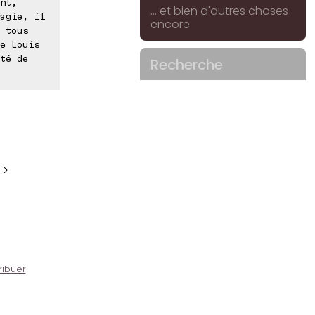
nt,
... et bien d'autres choses
agie, il
encore
 tous
e Louis
té de
Recherche
 >
ribuer