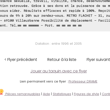
ssance sexuelle, travail, vitalité, chance, désenvoûteme
tion retrouvée. Grâce à ses dons et la puissance de sa m
vous aider. Résultats efficaces et rapide à 100%. Reçoit
ours de 9h à 20h sur rendez-vous. METRO FLACHET - 31, ru
- 69100 Villeurbanne Possibilité de déplacement - Facili
ent. Tél.⊠⊠ ⊠⊠ ⊠⊠⊠⊠⊠⊠ - Port. ⊠⊠ ⊠⊠ ⊠⊠ ⊠⊠ ⊠⊠
Datation : entre 1996 et 2005
< Flyer précédent
Retour à la liste
Flyer suivant
Jouer au taquin avec ce flyer
Lien permanent vers ce flyer :
Professeur DRAME
Pièces remarquables
|
Aide
|
Statistiques
|
Figures de style
|
Cont