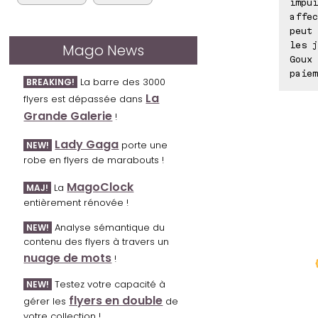
impui
affec
peut 
les j
Mago News
Goux 
paiem
La barre des 3000
BREAKING!
La
flyers est dépassée dans
Grande Galerie
!
Lady Gaga
porte une
NEW!
robe en flyers de marabouts !
MagoClock
La
MAJ!
entièrement rénovée !
Analyse sémantique du
NEW!
contenu des flyers à travers un
nuage de mots
!
Testez votre capacité à
NEW!
flyers en double
gérer les
de
votre collection !