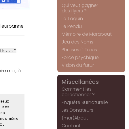
Qui veut gagner
des flyers ?
Le Taquin
illeurbanne
Le Pendu
Mémoire de Marabout
Jeu des Noms
Phrases à Trous
:
TE..."
Force psychique
Vision du futur
ire mal, à
Miscellanées
Comment les
collectionner ?
seur
Enquête Surnaturelle
 ans
Les Donateurs
rs
(mar)About
mes même
r,
Contact