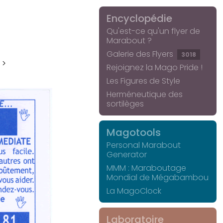
Encyclopédie
Qu'est-ce qu'un flyer de
Marabout ?
Galerie des Flyers
3018
 >
Rejoignez la Mago Pride !
Les Figures de Style
Herméneutique des
sortilèges
Magotools
Personal Marabout
Generator
MMM : Maraboutage
Mondial de Mégabambou
La MagoClock
Laboratoire