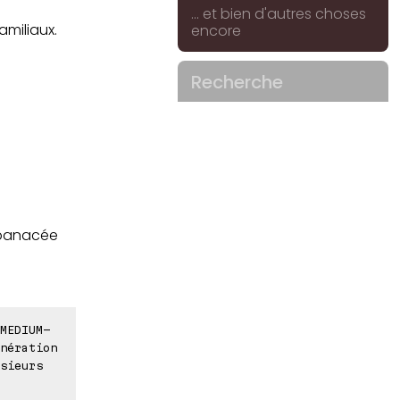
... et bien d'autres choses
amiliaux.
encore
Recherche
 panacée
MEDIUM-
nération
sieurs