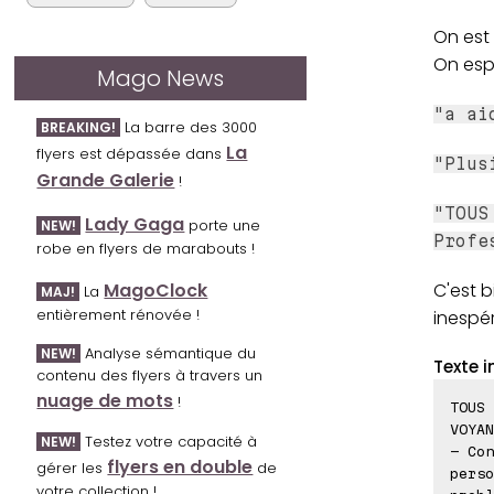
On est 
On esp
Mago News
"a ai
La barre des 3000
BREAKING!
La
flyers est dépassée dans
"Plus
Grande Galerie
!
"TOUS
Lady Gaga
porte une
NEW!
Profe
robe en flyers de marabouts !
MagoClock
C'est 
La
MAJ!
entièrement rénovée !
inespé
Analyse sémantique du
NEW!
Texte i
contenu des flyers à travers un
nuage de mots
!
TOUS 
VOYAN
Testez votre capacité à
NEW!
- Con
flyers en double
gérer les
de
perso
votre collection !