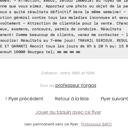
èmes: - Affection, amour, retour immédiat au foyer de la
nne que vous aimez. Apportez une photo ou objet de la pe
ous a quité résultats définitif dans la même semaine! -
ction général contre tous les maladies inconnues et sexu
voûtement - Attraction de clientèle pour la vente. Chanc
eux, examens, concours, permis de conduire. Résultats
enant! Comme beaucoup de clients, venez me contacter - l
sourira! Résultats au 7-ème jour! TRAVAIL SERIEUX. RESUL
E ET GARANTI Recoit tous les jours de 8h à 20 h au: 15 R
enouh 18000 Bourges tel; ⊠⊠ ⊠⊠ ⊠⊠ ⊠⊠
Datation : entre 1985 et 1996
professeur Yorgos
Don de
< Flyer précédent
Retour à la liste
Flyer suivant
Jouer au taquin avec ce flyer
Lien permanent vers ce flyer :
Professeur BAFO