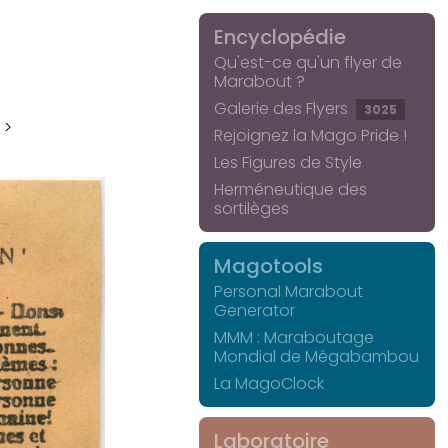
Encyclopédie
Qu'est-ce qu'un flyer de
Marabout ?
Galerie des Flyers
3025
 >
Rejoignez la Mago Pride !
Les Figures de Style
Herméneutique des
sortilèges
Magotools
Personal Marabout
Generator
MMM : Maraboutage
Mondial de Mégabambou
La MagoClock
Laboratoire