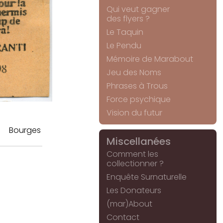
Qui veut gagner
des flyers ?
Le Taquin
Le Pendu
Mémoire de Marabout
Jeu des Noms
Phrases à Trous
Force psychique
Vision du futur
Bourges
Miscellanées
Comment les
collectionner ?
Enquête Surnaturelle
Les Donateurs
(mar)About
Contact