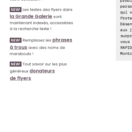
probl
perso
Les textes des flyers dans
NEW!
qui v
la Grande Galerie
sont
Prote
maintenant indexés, accessibles
Désen
à la recherche texte !
aux j
surpr
phrases
Remplissez les
NEW!
vous 
à trous
avec des noms de
RAPID
marabouts !
Montc
Tout savoir sur les plus
NEW!
donateurs
généreux
de flyers
.