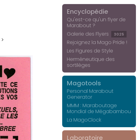
Encyclopédie
Qu'est-ce qu'un flyer de
Marabout ?
Galerie des Flyers
3025
 >
Rejoignez la Mago Pride !
Les Figures de Style
Herméneutique des
sortilèges
Magotools
Personal Marabout
Generator
MMM : Maraboutage
Mondial de Mégabambou
La MagoClock
Laboratoire