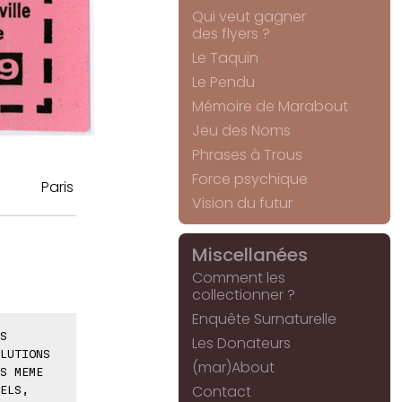
Qui veut gagner
des flyers ?
Le Taquin
Le Pendu
Mémoire de Marabout
Jeu des Noms
Phrases à Trous
Force psychique
Paris
Vision du futur
Miscellanées
Comment les
collectionner ?
Enquête Surnaturelle
S
Les Donateurs
LUTIONS
(mar)About
S MEME
Contact
ELS,