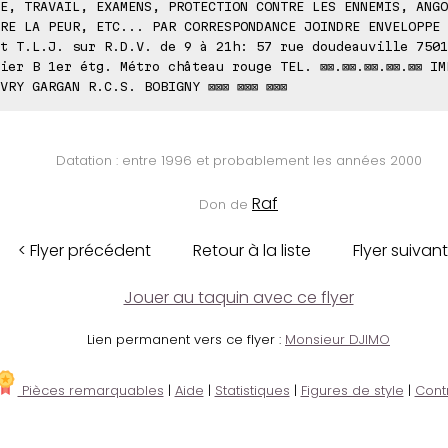
E, TRAVAIL, EXAMENS, PROTECTION CONTRE LES ENNEMIS, ANGO
RE LA PEUR, ETC... PAR CORRESPONDANCE JOINDRE ENVELOPPE 
t T.L.J. sur R.D.V. de 9 à 21h: 57 rue doudeauville 7501
ier B 1er étg. Métro château rouge TEL. ⊠⊠.⊠⊠.⊠⊠.⊠⊠.⊠⊠ IM
VRY GARGAN R.C.S. BOBIGNY ⊠⊠⊠ ⊠⊠⊠ ⊠⊠⊠
Datation : entre 1996 et probablement les années 2000
Raf
Don de
< Flyer précédent
Retour à la liste
Flyer suivant
Jouer au taquin avec ce flyer
Lien permanent vers ce flyer :
Monsieur DJIMO
Pièces remarquables
|
Aide
|
Statistiques
|
Figures de style
|
Cont