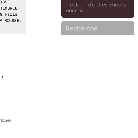
ISSE,
... et bien d'autres choses
TIMBREE
encore
8 Paris
P ROUSSEL
Recherche
 >
ribuer