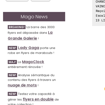
CHANC
VAINC
Reçoi
Mago News
Escal
13 LI
La barre des 3000
BREAKING!
La
flyers est dépassée dans
Grande Galerie
!
Lady Gaga
porte une
NEW!
robe en flyers de marabouts !
MagoClock
La
MAJ!
entièrement rénovée !
Analyse sémantique du
NEW!
contenu des flyers à travers un
nuage de mots
!
Testez votre capacité à
NEW!
flyers en double
gérer les
de
votre collection !