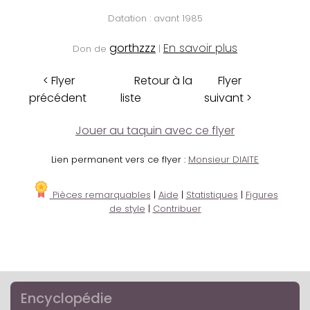
Datation : avant 1985
gorthzzz
En savoir plus
Don de
|
< Flyer
Retour à la
Flyer
précédent
liste
suivant >
Jouer au taquin avec ce flyer
Lien permanent vers ce flyer :
Monsieur DIAITE
Pièces remarquables
|
Aide
|
Statistiques
|
Figures
de style
|
Contribuer
Encyclopédie