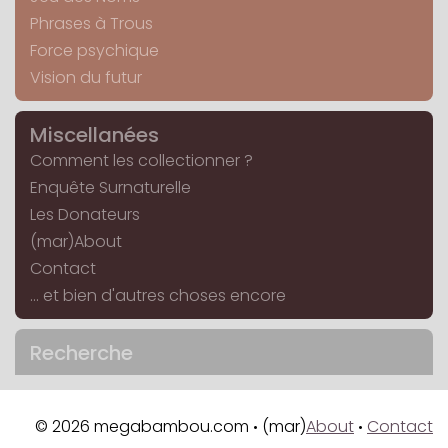
Phrases à Trous
Force psychique
Vision du futur
Miscellanées
Comment les collectionner ?
Enquête Surnaturelle
Les Donateurs
(mar)About
Contact
... et bien d'autres choses encore
Recherche
© 2026 megabambou.com
(mar)
About
Contact
•
•