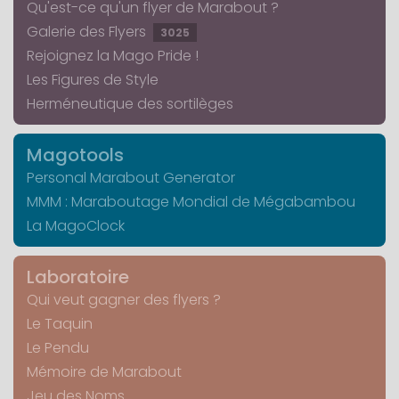
Qu'est-ce qu'un flyer de Marabout ?
Galerie des Flyers
3025
Rejoignez la Mago Pride !
Les Figures de Style
Herméneutique des sortilèges
Magotools
Personal Marabout Generator
MMM : Maraboutage Mondial de Mégabambou
La MagoClock
Laboratoire
Qui veut gagner des flyers ?
Le Taquin
Le Pendu
Mémoire de Marabout
Jeu des Noms