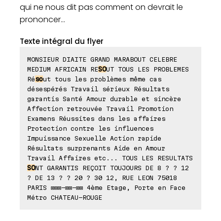
qui ne nous dit pas comment on devrait le
prononcer...
Texte intégral du flyer
MONSIEUR DIAITE GRAND MARABOUT CELEBRE
MEDIUM AFRICAIN RE
SO
UT TOUS LES PROBLEMES
Ré
so
ut tous les problèmes même cas
désespérés Travail sérieux Résultats
garantis Santé Amour durable et sincère
Affection retrouvée Travail Promotion
Examens Réussites dans les affaires
Protection contre les influences
Impuissance Sexuelle Action rapide
Résultats surprenants Aide en Amour
Travail Affaires etc... TOUS LES RESULTATS
SO
NT GARANTIS REÇOIT TOUJOURS DE 8 ? ? 12
? DE 13 ? ? 20 ? 30 12, RUE LEON 75018
PARIS ⊠⊠⊠-⊠⊠-⊠⊠ 4ème Etage, Porte en Face
Métro CHATEAU-ROUGE