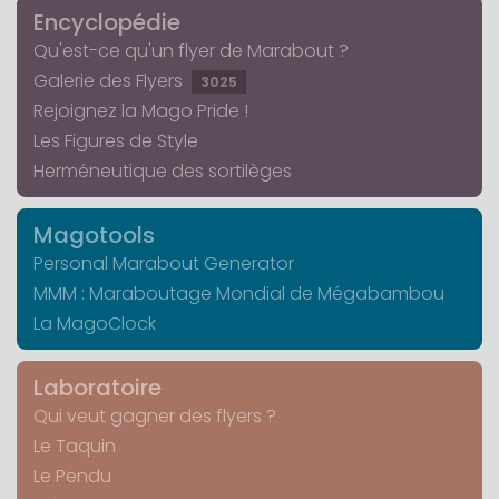
Encyclopédie
Qu'est-ce qu'un flyer de Marabout ?
Galerie des Flyers
3025
Rejoignez la Mago Pride !
Les Figures de Style
Herméneutique des sortilèges
Magotools
Personal Marabout Generator
MMM : Maraboutage Mondial de Mégabambou
La MagoClock
Laboratoire
Qui veut gagner des flyers ?
Le Taquin
Le Pendu