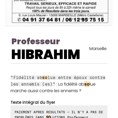
Professeur
HIBRAHIM
Marseille
"Fidélité ab
so
lue entre époux contre
: La fidélité ab
so
lue
les ennemis (es)"
marche aussi contre les ennemis ?
Texte intégral du flyer
PAIEMENT APRES RESULTATS - IL N'Y A PAS DE
PROBLÈMES SANS
SO
LUTIONS Professeur