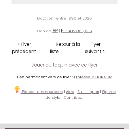
Datation : entre 1996 et 2026
AR
En savoir plus
Don de
|
< Flyer
Retour à la
Flyer
précédent
liste
suivant >
Jouer au taquin avec ce flyer
Lien permanent vers ce flyer :
Professeur HIBRAHIM
Pièces remarquables
|
Aide
|
Statistiques
|
Figures
de style
|
Contribuer