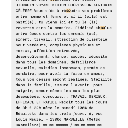
HIBRAHIM VOYANT MÉDIUM GUÉRISSEUR AFRICAIN
CÉLÈBRE Vous aide à ré
so
udre vos problèmes
entre homme et femme et si il (elle) est
parti(e), tu viens ici et tu le (la)
reverras dans la semaine. Fidélité ab
so
lue
entre époux contre les ennemis (es),
argent, travail, attraction de clientèle
pour vendeurs, complexes physiques et
moraux, affection retrouvée,
désenvoûtement, chance, succès, réussite
dans tous les domaines, défaillance
sexuelle, maladies inconnues, permis de
conduire, pour avoir la force en amour,
tous vos désirs seront réalisés. Stérilité
dans la famille, assure l'avenir, pour
maigrir, amour mêmes les cas les plus
désespérés, concours... TRAVAIL SERIEUX,
EFFICACE ET RAPIDE Reçoit tous les jours
de 8h à 22h même le samedi 100% de
Résultats dans les trois jours. 6, rue
Louis Maurel - 13006 MARSEILLE (Métro
Castellane) ⊠⊠ ⊠⊠ ⊠⊠⊠⊠⊠⊠ / ⊠⊠-⊠⊠-⊠⊠⊠⊠ ⊠⊠