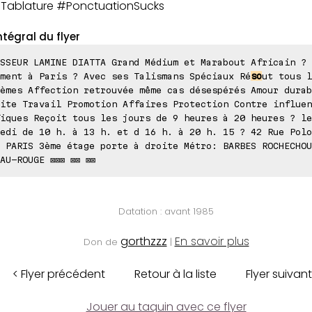
ablature #PonctuationSucks
ntégral du flyer
SSEUR LAMINE DIATTA Grand Médium et Marabout Africain ? 
ment à Paris ? Avec ses Talismans Spéciaux Ré
so
ut tous l
èmes Affection retrouvée même cas désespérés Amour durab
ite Travail Promotion Affaires Protection Contre influen
iques Reçoit tous les jours de 9 heures à 20 heures ? le
edi de 10 h. à 13 h. et d 16 h. à 20 h. 15 ? 42 Rue Polo
 PARIS 3ème étage porte à droite Métro: BARBES ROCHECHOU
AU-ROUGE ⊠⊠⊠ ⊠⊠ ⊠⊠
Datation : avant 1985
gorthzzz
En savoir plus
Don de
|
< Flyer précédent
Retour à la liste
Flyer suivant
Jouer au taquin avec ce flyer