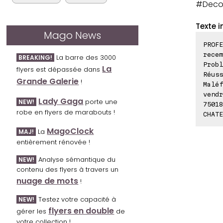
#DecoT
Texte i
Mago News
PROFE
recem
La barre des 3000
BREAKING!
Probl
La
flyers est dépassée dans
Réuss
Grande Galerie
!
Maléf
vendr
Lady Gaga
porte une
NEW!
75018
robe en flyers de marabouts !
CHATE
MagoClock
La
MAJ!
entièrement rénovée !
Analyse sémantique du
NEW!
contenu des flyers à travers un
nuage de mots
!
Testez votre capacité à
NEW!
flyers en double
gérer les
de
votre collection !