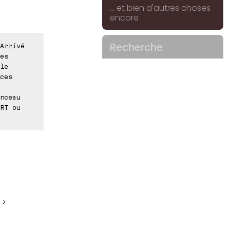
... et bien d'autres choses
encore
Recherche
Arrivé
es
le
ces
nceau
RT ou
 >