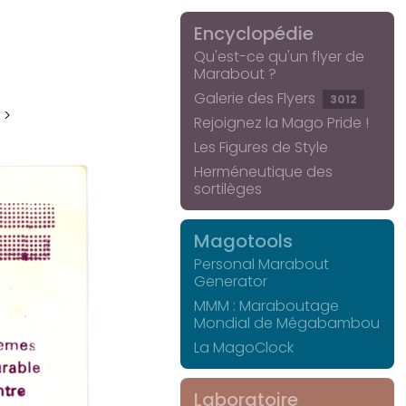
Encyclopédie
Qu'est-ce qu'un flyer de
Marabout ?
Galerie des Flyers
3012
 >
Rejoignez la Mago Pride !
Les Figures de Style
Herméneutique des
sortilèges
Magotools
Personal Marabout
Generator
MMM : Maraboutage
Mondial de Mégabambou
La MagoClock
Laboratoire