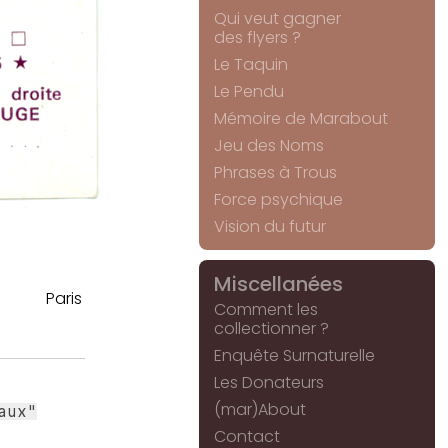
Qui veut gagner
des flyers ?
Le Taquin
Le Pendu
Mémoire de Marabout
Jeu des Noms
Phrases à Trous
Force psychique
Vision du futur
Miscellanées
Paris
Comment les
collectionner ?
Enquête Surnaturelle
Les Donateurs
(mar)About
aux"
Contact