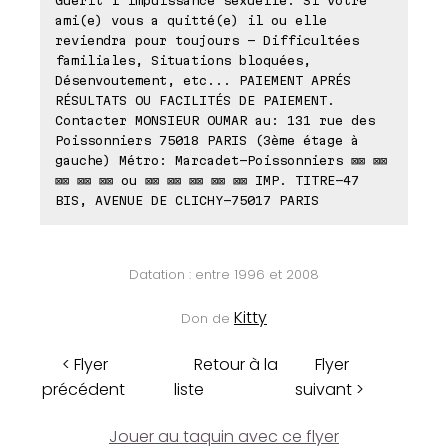
ami(e) vous a quitté(e) il ou elle
reviendra pour toujours - Difficultées
familiales, Situations bloquées,
Désenvoutement, etc... PAIEMENT APRÉS
RÉSULTATS OU FACILITÉS DE PAIEMENT.
Contacter MONSIEUR OUMAR au: 131 rue des
Poissonniers 75018 PARIS (3ème étage à
gauche) Métro: Marcadet-Poissonniers ⊠⊠ ⊠⊠
⊠⊠ ⊠⊠ ⊠⊠ ou ⊠⊠ ⊠⊠ ⊠⊠ ⊠⊠ ⊠⊠ IMP. TITRE-47
BIS, AVENUE DE CLICHY-75017 PARIS
Datation : entre 1996 et 2008
Kitty
Don de
< Flyer
Retour à la
Flyer
précédent
liste
suivant >
Jouer au taquin avec ce flyer