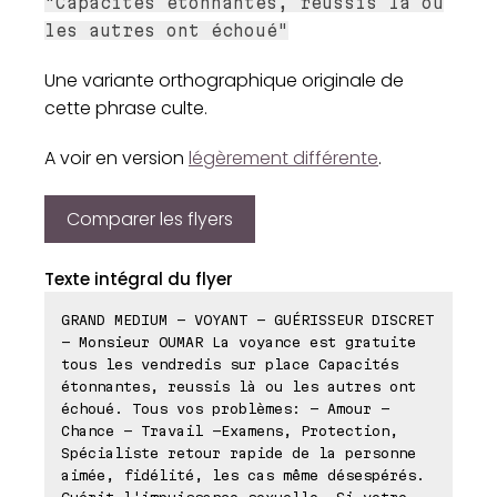
"Capacités étonnantes, reussis là où
les autres ont échoué"
Une variante orthographique originale de
cette phrase culte.
A voir en version
légèrement différente
.
Comparer les flyers
Texte intégral du flyer
GRAND MEDIUM - VOYANT - GUÉRISSEUR DISCRET
- Monsieur OUMAR La voyance est gratuite
tous les vendredis sur place Capacités
étonnantes, reussis là ou les autres ont
échoué. Tous vos problèmes: - Amour -
Chance - Travail -Examens, Protection,
Spécialiste retour rapide de la personne
aimée, fidélité, les cas même désespérés.
Guérit l'impuissance sexuelle. Si votre