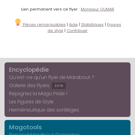
Lien permanent vers ce flyer :
Monsieur OUMAR
Pièces remarquables
|
Aide
|
Statistiques
|
Figures
de style
|
Contribuer
Encyclopédie
Qu'est-ce qu'un flyer de Marabout ?
Galerie des Flyers
3018
Rejoignez la Mago Pride !
Les Figures de Style
Herméneutique des sortilèges
Magotools
Personal Marabout Generator