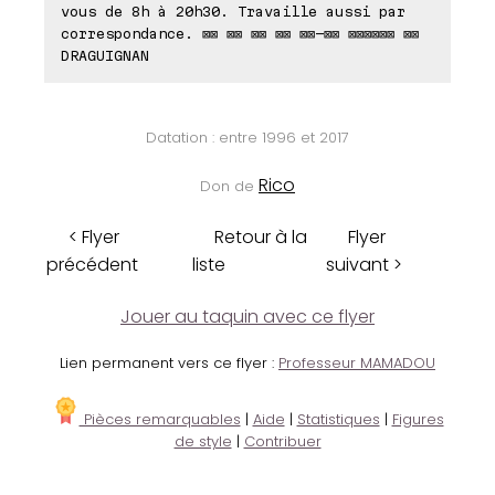
vous de 8h à 20h30. Travaille aussi par
correspondance. ⊠⊠ ⊠⊠ ⊠⊠ ⊠⊠ ⊠⊠-⊠⊠ ⊠⊠⊠⊠⊠⊠ ⊠⊠
DRAGUIGNAN
Datation : entre 1996 et 2017
Rico
Don de
< Flyer
Retour à la
Flyer
précédent
liste
suivant >
Jouer au taquin avec ce flyer
Lien permanent vers ce flyer :
Professeur MAMADOU
Pièces remarquables
|
Aide
|
Statistiques
|
Figures
de style
|
Contribuer