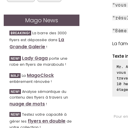
"vous
"résu
Mago News
"8ème
La barre des 3000
BREAKING!
La
flyers est dépassée dans
La fam
Grande Galerie
!
Texte i
Lady Gaga
porte une
NEW!
robe en flyers de marabouts !
Mr. A
vous 
MagoClock
La
MAJ!
trava
entièrement rénovée !
10 he
étage
Analyse sémantique du
NEW!
contenu des flyers à travers un
nuage de mots
!
Testez votre capacité à
NEW!
Pour en
flyers en double
gérer les
de
votre collection !