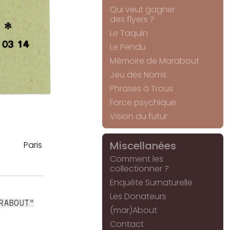
Qui veut gagner
des flyers ?
Le Taquin
Le Pendu
Mémoire de Marabout
Jeu des Noms
Phrases à Trous
Force psychique
Vision du futur
Miscellanées
Paris
Comment les
collectionner ?
Enquête Surnaturelle
Les Donateurs
RABOUT"
(mar)About
Contact