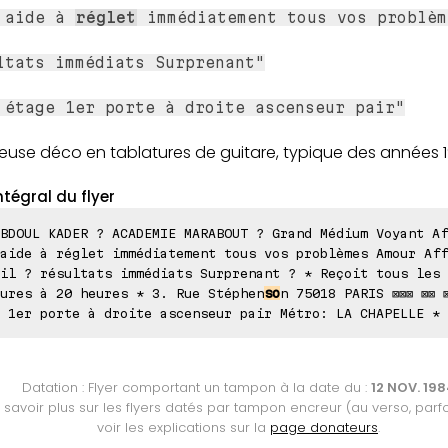
 aide à
réglet
immédiatement tous vos problèm
ltats immédiats Surprenant"
 étage 1er porte à droite ascenseur pair"
euse déco en tablatures de guitare, typique des années 1
ntégral du flyer
BDOUL KADER ? ACADEMIE MARABOUT ? Grand Médium Voyant Af
aide à réglet immédiatement tous vos problèmes Amour Aff
il ? résultats immédiats Surprenant ? * Reçoit tous les 
ures à 20 heures * 3. Rue Stéphen
so
n 75018 PARIS ⊠⊠⊠ ⊠⊠ 
 1er porte à droite ascenseur pair Métro: LA CHAPELLE * 
Datation : Flyer comportant un tampon à la date du :
12 NOV. 19
 savoir plus sur les flyers datés par tampon encreur (au verso, parfo
voir les explications sur la
page donateurs
.