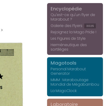
Encyclopédie
Qu'est-ce qu'un flyer de
Marabout ?
Galerie des Flyers
3025
 >
Rejoignez la Mago Pride !
Les Figures de Style
Herméneutique des
sortilèges
Magotools
Personal Marabout
Generator
MMM : Maraboutage
Mondial de Mégabambou
La MagoClock
Laboratoire