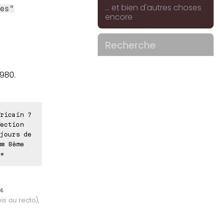
... et bien d'autres choses
es"
encore
Recherche
980.
ricain ?
ection
jours de
⊠⊠ 8ème
*
84
is au recto),