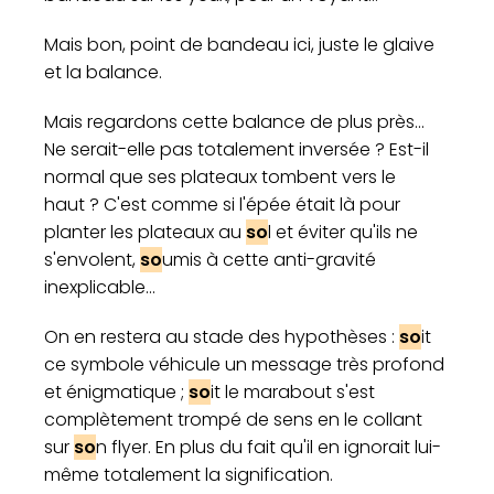
Mais bon, point de bandeau ici, juste le glaive
et la balance.
Mais regardons cette balance de plus près...
Ne serait-elle pas totalement inversée ? Est-il
normal que ses plateaux tombent vers le
haut ? C'est comme si l'épée était là pour
planter les plateaux au
so
l et éviter qu'ils ne
s'envolent,
so
umis à cette anti-gravité
inexplicable...
On en restera au stade des hypothèses :
so
it
ce symbole véhicule un message très profond
et énigmatique ;
so
it le marabout s'est
complètement trompé de sens en le collant
sur
so
n flyer. En plus du fait qu'il en ignorait lui-
même totalement la signification.