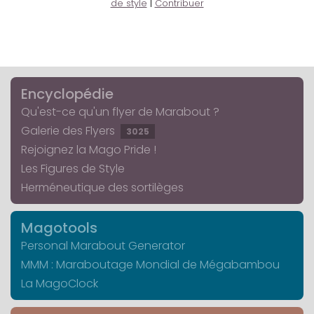
de style
|
Contribuer
Encyclopédie
Qu'est-ce qu'un flyer de Marabout ?
Galerie des Flyers
3025
Rejoignez la Mago Pride !
Les Figures de Style
Herméneutique des sortilèges
Magotools
Personal Marabout Generator
MMM : Maraboutage Mondial de Mégabambou
La MagoClock