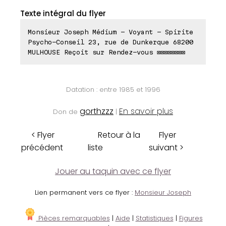
Texte intégral du flyer
Monsieur Joseph Médium - Voyant - Spirite
Psycho-Conseil 23, rue de Dunkerque 68200
MULHOUSE Reçoit sur Rendez-vous ⊠⊠⊠⊠⊠⊠⊠⊠
Datation : entre 1985 et 1996
gorthzzz
En savoir plus
Don de
|
< Flyer
Retour à la
Flyer
précédent
liste
suivant >
Jouer au taquin avec ce flyer
Lien permanent vers ce flyer :
Monsieur Joseph
Pièces remarquables
|
Aide
|
Statistiques
|
Figures