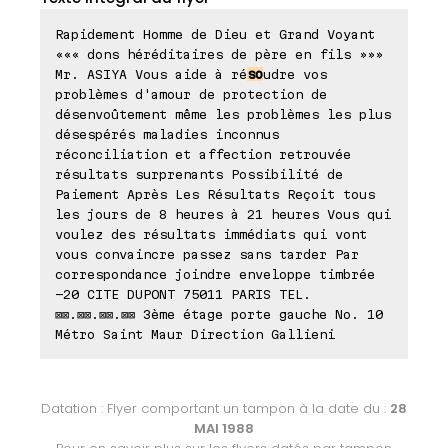
Rapidement Homme de Dieu et Grand Voyant
««« dons héréditaires de père en fils »»»
Mr. ASIYA Vous aide à ré
so
udre vos
problèmes d'amour de protection de
désenvoûtement même les problèmes les plus
désespérés maladies inconnus
réconciliation et affection retrouvée
résultats surprenants Possibilité de
Paiement Après Les Résultats Reçoit tous
les jours de 8 heures à 21 heures Vous qui
voulez des résultats immédiats qui vont
vous convaincre passez sans tarder Par
correspondance joindre enveloppe timbrée
-20 CITE DUPONT 75011 PARIS TEL.
⊠⊠.⊠⊠.⊠⊠.⊠⊠ 3ème étage porte gauche No. 10
Métro Saint Maur Direction Gallieni
Datation : Flyer comportant un tampon à la date du :
28
MAI 1988