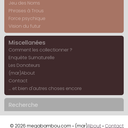
Jeu des Noms
Phrases à Trous
Force psychique
Vision du futur
Miscellanées
Comment les collectionner ?
Enquête Surnaturelle
Les Donateurs
(mar)About
Contact
... et bien d'autres choses encore
Recherche
© 2026 megabambou.com
(mar)
About
Contact
•
•