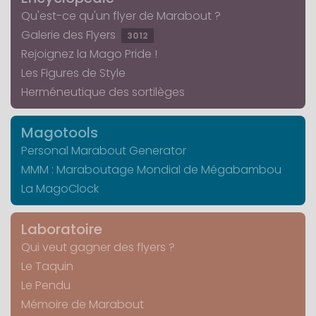
Qu'est-ce qu'un flyer de Marabout ?
Galerie des Flyers
3012
Rejoignez la Mago Pride !
Les Figures de Style
Herméneutique des sortilèges
Magotools
Personal Marabout Generator
MMM : Maraboutage Mondial de Mégabambou
La MagoClock
Laboratoire
Qui veut gagner des flyers ?
Le Taquin
Le Pendu
Mémoire de Marabout