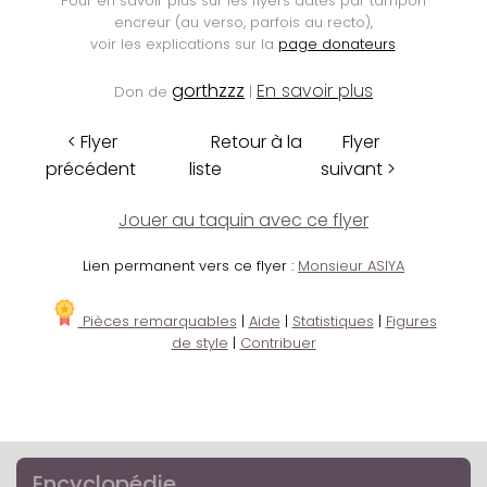
Pour en savoir plus sur les flyers datés par tampon
encreur (au verso, parfois au recto),
voir les explications sur la
page donateurs
.
gorthzzz
En savoir plus
Don de
|
< Flyer
Retour à la
Flyer
précédent
liste
suivant >
Jouer au taquin avec ce flyer
Lien permanent vers ce flyer :
Monsieur ASIYA
Pièces remarquables
|
Aide
|
Statistiques
|
Figures
de style
|
Contribuer
Encyclopédie