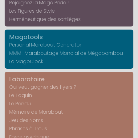
Rejoignez la Mago Pride !
Les Figures de Style
Herméneutique des sortilèges
Magotools
Personal Marabout Generator
MMM : Maraboutage Mondial de Mégabambou
La MagoClock
Laboratoire
Qui veut gagner des flyers ?
Le Taquin
Le Pendu
Mémoire de Marabout
Jeu des Noms
Phrases à Trous
Force psychique