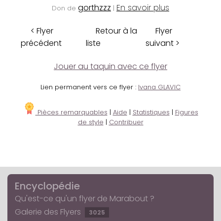
gorthzzz
En savoir plus
Don de
|
< Flyer
Retour à la
Flyer
précédent
liste
suivant >
Jouer au taquin avec ce flyer
Lien permanent vers ce flyer :
Ivana GLAVIC
Pièces remarquables
|
Aide
|
Statistiques
|
Figures
de style
|
Contribuer
Encyclopédie
Qu'est-ce qu'un flyer de Marabout ?
Galerie des Flyers
3025