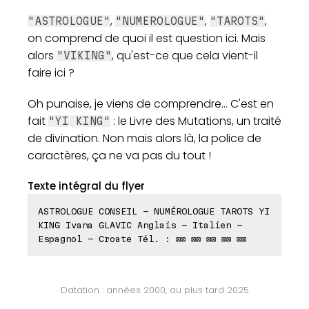
,
,
,
"ASTROLOGUE"
"NUMEROLOGUE"
"TAROTS"
on comprend de quoi il est question ici. Mais
alors
, qu'est-ce que cela vient-il
"VIKING"
faire ici ?
Oh punaise, je viens de comprendre... C'est en
fait
: le Livre des Mutations, un traité
"YI KING"
de divination. Non mais alors là, la police de
caractères, ça ne va pas du tout !
Texte intégral du flyer
ASTROLOGUE CONSEIL - NUMÉROLOGUE TAROTS YI
KING Ivana GLAVIC Anglais - Italien -
Espagnol - Croate Tél. : ⊠⊠ ⊠⊠ ⊠⊠ ⊠⊠ ⊠⊠
Datation : années 2000, au plus tard 2025