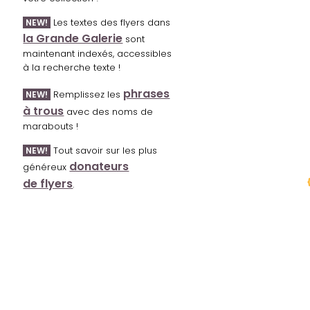
Les textes des flyers dans
NEW!
la Grande Galerie
sont
maintenant indexés, accessibles
à la recherche texte !
phrases
Remplissez les
NEW!
à trous
avec des noms de
marabouts !
Tout savoir sur les plus
NEW!
donateurs
généreux
de flyers
.