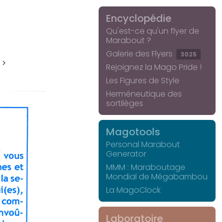
Encyclopédie
Qu'est-ce qu'un flyer de
Marabout ?
Galerie des Flyers
3025
 >
Rejoignez la Mago Pride !
Les Figures de Style
Herméneutique des
sortilèges
Magotools
Personal Marabout
Generator
MMM : Maraboutage
Mondial de Mégabambou
La MagoClock
Laboratoire