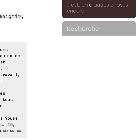
... et bien d'autres choses
encore
maigrir,
Recherche
ons
ous aide
st
.
travail,
t
es
 tous
e
s jours
s. 15,
 ⊠⊠ ⊠⊠ ⊠⊠