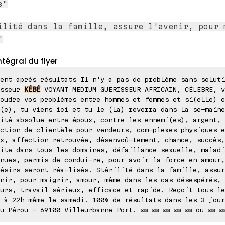
s"
ilité dans la famille, assure l'avenir, pour 
"
ntégral du flyer
ent après résultats Il n'y a pas de problème sans soluti
esseur
KÉBÉ
VOYANT MEDIUM GUERISSEUR AFRICAIN, CÉLEBRE, v
oudre vos problèmes entre hommes et femmes et si(elle) e
(e), tu viens ici et tu le (la) reverra dans la se-maine
ité absolue entre époux, contre les ennemi(es), argent, 
ction de clientèle pour vendeurs, com-plexes physiques e
x, affection retrouvée, désenvoû-tement, chance, succès,
ite dans tous les domaines, défaillance sexuelle, maladi
nues, permis de condui-re, pour avoir la force en amour,
ésirs seront réa-lisés. Stérilité dans la famille, assur
nir, pour maigrir, amour, même dans les cas désespérés,
urs, travail sérieux, efficace et rapide. Reçoit tous le
 à 22h même le samedi. 100% de résultats dans les 3 jour
u Pérou - 69100 Villeurbanne Port. ⊠⊠ ⊠⊠ ⊠⊠ ⊠⊠ ⊠⊠ ou ⊠⊠ ⊠⊠