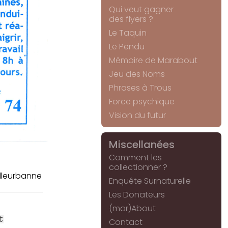
Qui veut gagner
des flyers ?
Le Taquin
Le Pendu
Mémoire de Marabout
Jeu des Noms
Phrases à Trous
Force psychique
Vision du futur
Miscellanées
Comment les
collectionner ?
illeurbanne
Enquête Surnaturelle
Les Donateurs
(mar)About
t
Contact