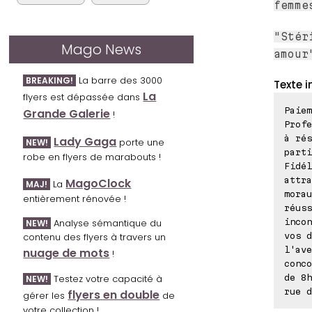
femme
"Stér
Mago News
amour
La barre des 3000
BREAKING!
Texte i
La
flyers est dépassée dans
Paiem
Grande Galerie
!
Prof
à rés
Lady Gaga
porte une
NEW!
parti
robe en flyers de marabouts !
Fidél
attra
MagoClock
La
MAJ!
morau
entièrement rénovée !
réuss
Analyse sémantique du
incon
NEW!
contenu des flyers à travers un
vos d
l'ave
nuage de mots
!
conco
Testez votre capacité à
de 8h
NEW!
rue d
flyers en double
gérer les
de
votre collection !