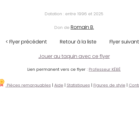
Datation : entre 1996 et 2025
Romain B.
Don de
< Flyer précédent
Retour à la liste
Flyer suivant
Jouer au taquin avec ce flyer
Lien permanent vers ce flyer :
Professeur KÉBÉ
Pièces remarquables
|
Aide
|
Statistiques
|
Figures de style
|
Cont